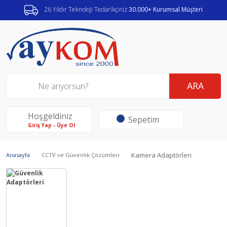
26 Yıldır Teknoloji Tedarikçiniz
30.000+ Kurumsal Müşteri
ARA
Hoşgeldiniz
Sepetim
Giriş Yap - Üye Ol
Kamera Adaptörleri
Anasayfa
CCTV ve Güvenlik Çözümleri