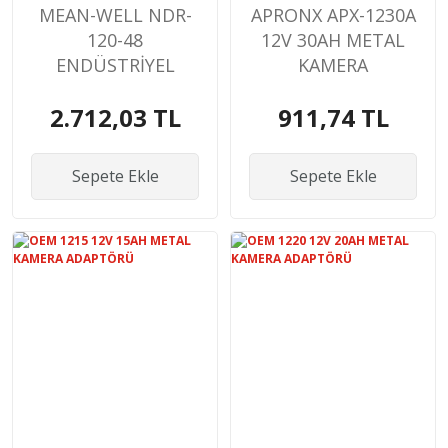
MEAN-WELL NDR-
APRONX APX-1230A
120-48
12V 30AH METAL
ENDÜSTRİYEL
KAMERA
SWITCH GUÇ
ADAPTÖRÜ
2.712,03 TL
911,74 TL
KAYNAĞI
Sepete Ekle
Sepete Ekle