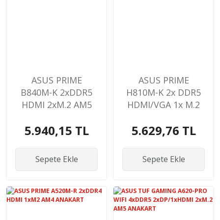
ASUS PRIME
ASUS PRIME
B840M-K 2xDDR5
H810M-K 2x DDR5
HDMI 2xM.2 AM5
HDMI/VGA 1x M.2
ANAKART
1x 2.5GLAN USB3.2
5.940,15 TL
5.629,76 TL
1851P ANAKART
Sepete Ekle
Sepete Ekle