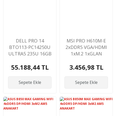
DELL PRO 14
MSI PRO H610M-E
BTO113-PC14250U
2xDDR5 VGA/HDMI
ULTRA5 235U 16GB
1xM.2 1xGLAN
512GB SSD 14''
1700P ANAKART
55.188,44 TL
3.456,98 TL
FREEDOS
NOTEBOOK
Sepete Ekle
Sepete Ekle