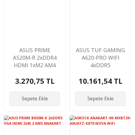
ASUS PRIME
ASUS TUF GAMING
A520M-R 2xDDR4
A620-PRO WIFI
HDMI 1xM2 AM4
4xDDR5
ANAKART
2xDP/1xHDMI
3.270,75 TL
10.161,54 TL
2xM.2 AM5
ANAKART
Sepete Ekle
Sepete Ekle