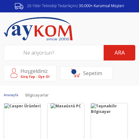
26 Yıldır Teknoloji Tedarikçiniz
30.000+ Kurumsal Müşteri
ARA
Hoşgeldiniz
Sepetim
Giriş Yap - Üye Ol
Bilgisayarlar
Anasayfa