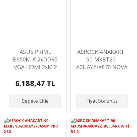
ASUS PRIME
ASROCK ANAKART-
B650M-K 2xDDR5
90-MXBT20-
VGA HDMI 2xM.2
A0UAYZ-X870 NOVA
AM5 ANAKART
WiFi
6.188,47 TL
Sepete Ekle
Fiyat Sorunuz