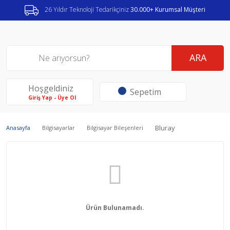
26 Yıldır Teknoloji Tedarikçiniz
30.000+ Kurumsal Müşteri
ARA
Hoşgeldiniz
Sepetim
Giriş Yap - Üye Ol
Bluray
Anasayfa
Bilgisayarlar
Bilgisayar Bileşenleri
Ürün Bulunamadı.