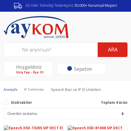
26 Yıldır Teknoloji Tedarikçiniz
30.000+ Kurumsal Müşteri
ARA
Hoşgeldiniz
Sepetim
Giriş Yap - Üye Ol
Xpeech Baz ve IP El Üniteleri
Anasayfa
IP Telefonlar
Stoktakiler
Toplam 4 ürün