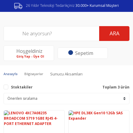
26 Yıldır Teknoloji Tedarikçiniz
30.000+ Kurumsal Müşteri
ARA
Hoşgeldiniz
Sepetim
Giriş Yap - Üye Ol
Sunucu Aksamları
Anasayfa
Bilgisayarlar
Stoktakiler
Toplam 3 ürün