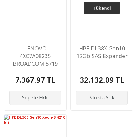
Tükendi
LENOVO
HPE DL38X Gen10
4XC7A08235
12Gb SAS Expander
BROADCOM 5719
1GBE RJ45 4-PORT
7.367,97 TL
32.132,09 TL
ETHERNET
ADAPTER
Sepete Ekle
Stokta Yok