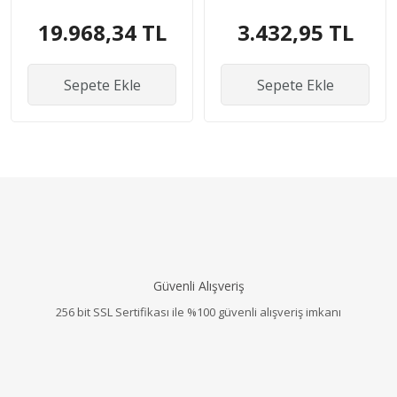
Operatör + Ses
19.968,34 TL
3.432,95 TL
Kayıt
Sepete Ekle
Sepete Ekle
Güvenli Alışveriş
256 bit SSL Sertifikası ile %100 güvenli alışveriş imkanı