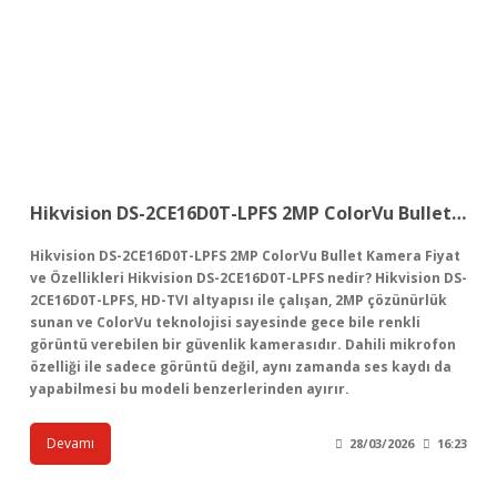
Hikvision DS-2CE16D0T-LPFS 2MP ColorVu Bullet Kamera Fiyat ve Özellikleri
Hikvision DS-2CE16D0T-LPFS 2MP ColorVu Bullet Kamera Fiyat
ve Özellikleri Hikvision DS-2CE16D0T-LPFS nedir? Hikvision DS-
2CE16D0T-LPFS, HD-TVI altyapısı ile çalışan, 2MP çözünürlük
sunan ve ColorVu teknolojisi sayesinde gece bile renkli
görüntü verebilen bir güvenlik kamerasıdır. Dahili mikrofon
özelliği ile sadece görüntü değil, aynı zamanda ses kaydı da
yapabilmesi bu modeli benzerlerinden ayırır.
Devamı
28/03/2026
16:23