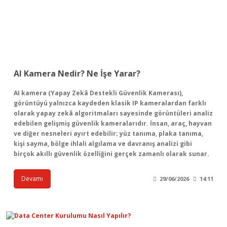
AI Kamera Nedir? Ne İşe Yarar?
AI kamera (Yapay Zekâ Destekli Güvenlik Kamerası),
görüntüyü yalnızca kaydeden klasik IP kameralardan farklı
olarak yapay zekâ algoritmaları sayesinde görüntüleri analiz
edebilen gelişmiş güvenlik kameralarıdır. İnsan, araç, hayvan
ve diğer nesneleri ayırt edebilir; yüz tanıma, plaka tanıma,
kişi sayma, bölge ihlali algılama ve davranış analizi gibi
birçok akıllı güvenlik özelliğini gerçek zamanlı olarak sunar.
Devamı
29/06/2026
14:11