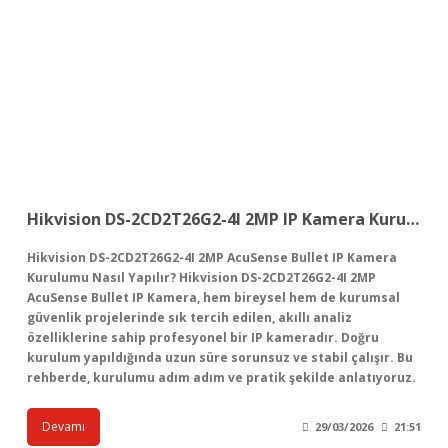
Hikvision DS-2CD2T26G2-4I 2MP IP Kamera Kurulumu Nasıl Yapılır?
Hikvision DS-2CD2T26G2-4I 2MP AcuSense Bullet IP Kamera
Kurulumu Nasıl Yapılır? Hikvision DS-2CD2T26G2-4I 2MP
AcuSense Bullet IP Kamera, hem bireysel hem de kurumsal
güvenlik projelerinde sık tercih edilen, akıllı analiz
özelliklerine sahip profesyonel bir IP kameradır. Doğru
kurulum yapıldığında uzun süre sorunsuz ve stabil çalışır. Bu
rehberde, kurulumu adım adım ve pratik şekilde anlatıyoruz.
Devamı
29/03/2026
21:51