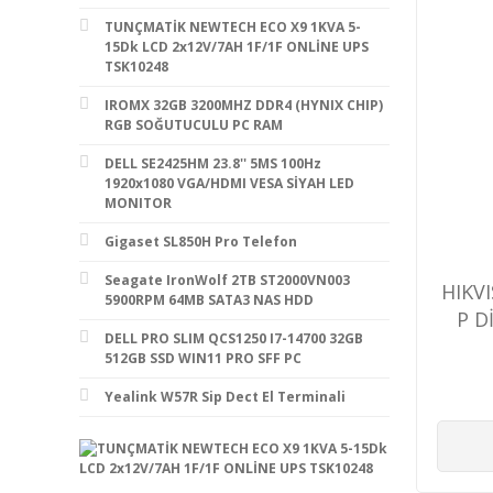
TUNÇMATİK NEWTECH ECO X9 1KVA 5-
15Dk LCD 2x12V/7AH 1F/1F ONLİNE UPS
TSK10248
IROMX 32GB 3200MHZ DDR4 (HYNIX CHIP)
RGB SOĞUTUCULU PC RAM
DELL SE2425HM 23.8'' 5MS 100Hz
1920x1080 VGA/HDMI VESA SİYAH LED
MONITOR
Gigaset SL850H Pro Telefon
Seagate IronWolf 2TB ST2000VN003
HIKV
5900RPM 64MB SATA3 NAS HDD
P D
DELL PRO SLIM QCS1250 I7-14700 32GB
512GB SSD WIN11 PRO SFF PC
Yealink W57R Sip Dect El Terminali