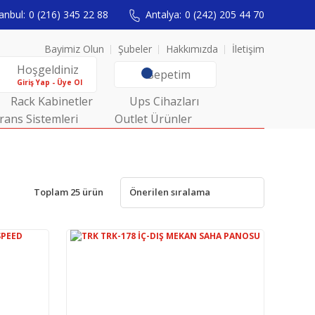
anbul:
0 (216) 345 22 88
Antalya:
0 (242) 205 44 70
Bayimiz Olun
Şubeler
Hakkımızda
İletişim
Hoşgeldiniz
Sepetim
Giriş Yap - Üye Ol
Rack Kabinetler
Ups Cihazları
rans Sistemleri
Outlet Ürünler
Toplam 25 ürün