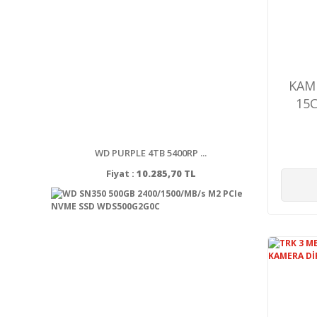
KAM
15
WD PURPLE 4TB 5400RP ...
Fiyat :
10.285,70 TL