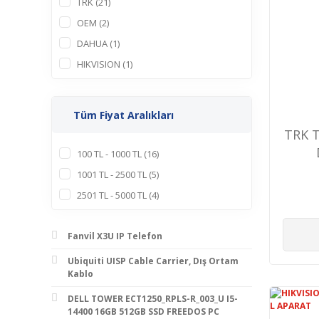
TRK (21)
OEM (2)
DAHUA (1)
HIKVISION (1)
Tüm Fiyat Aralıkları
TRK T
100 TL - 1000 TL (16)
1001 TL - 2500 TL (5)
2501 TL - 5000 TL (4)
Fanvil X3U IP Telefon
Ubiquiti UISP Cable Carrier, Dış Ortam
Kablo
DELL TOWER ECT1250_RPLS-R_003_U I5-
14400 16GB 512GB SSD FREEDOS PC