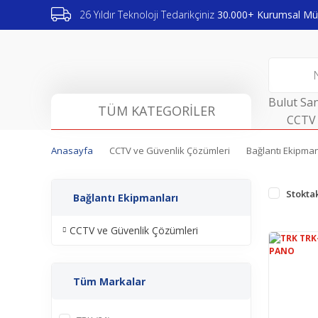
26 Yıldır Teknoloji Tedarikçiniz
30.000+ Kurumsal Müş
Bulut San
TÜM KATEGORİLER
CCTV 
Anasayfa
CCTV ve Güvenlik Çözümleri
Bağlantı Ekipman
Stoktak
Bağlantı Ekipmanları
CCTV ve Güvenlik Çözümleri
Tüm Markalar