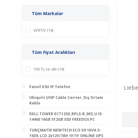
Tüm Markalar
VERTIV (14)
Tüm Fiyat Aralıkları
100 TL ve altı (14)
Lieb
Fanvil X3U IP Telefon
Ubiquiti UISP Cable Carrier, Dış Ortam
Kablo
DELL TOWER ECT1250_RPLS-R_003_U I5-
14400 16GB 512GB SSD FREEDOS PC
TUNÇMATİK NEWTECH ECO X9 1KVA 5-
15Dk LCD 2x12V/7AH 1F/1F ONLİNE UPS