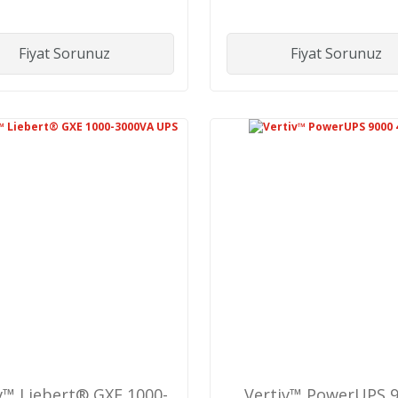
Fazlı Modüler Büyük
Fiyat Sorunuz
Fiyat Sorunuz
v™ Liebert® GXE 1000-
Vertiv™ PowerUPS 