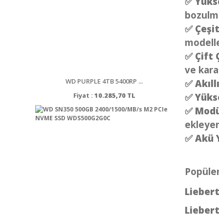
✅
Yüks
bozulma
✅
Çeşit
modelle
✅
Çift 
ve karar
WD PURPLE 4TB 5400RP ...
✅
Akıll
✅
Yükse
Fiyat :
10.285,70 TL
✅
Modü
ekleyer
✅
Akü 
Popüler
Lieber
Lieber