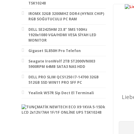
TSK10248
IROMX 32GB 3200MHZ DDR4 (HYNIX CHIP)
RGB SOĞUTUCULU PC RAM
DELL SE2425HM 23.8'' 5MS 100Hz
1920x1080 VGA/HDMI VESA SİYAH LED
MONITOR
Gigaset SL850H Pro Telefon
Seagate IronWolf 2TB ST2000VN003
5900RPM 64MB SATA3 NAS HDD
DELL PRO SLIM QCS1250 I7-14700 32GB
512GB SSD WIN11 PRO SFF PC
Yealink W57R Sip Dect El Terminali
Lieb