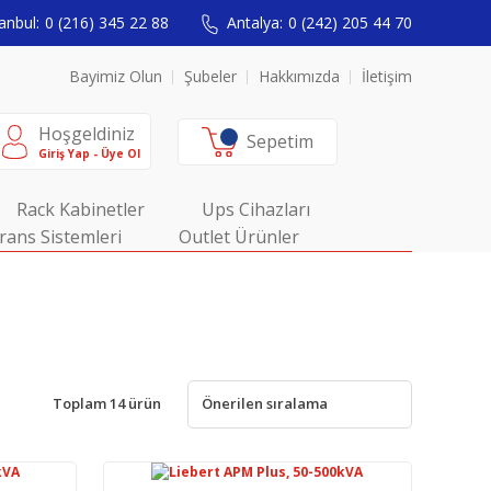
anbul:
0 (216) 345 22 88
Antalya:
0 (242) 205 44 70
Bayimiz Olun
Şubeler
Hakkımızda
İletişim
Hoşgeldiniz
Sepetim
Giriş Yap - Üye Ol
Rack Kabinetler
Ups Cihazları
rans Sistemleri
Outlet Ürünler
Toplam 14 ürün