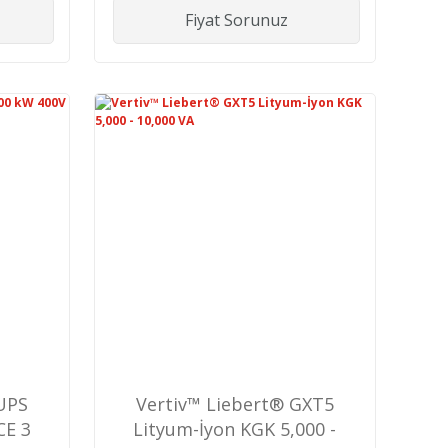
Fiyat Sorunuz
UPS
Vertiv™ Liebert® GXT5
CE 3
Lityum-İyon KGK 5,000 -