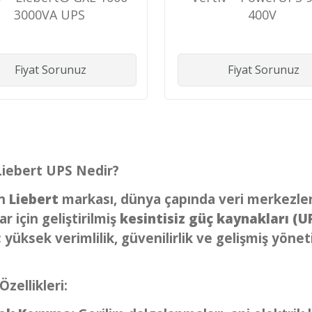
3000VA UPS
400V
Fiyat Sorunuz
Fiyat Sorunuz
Liebert UPS Nedir?
in
Liebert
markası, dünya çapında veri merkezleri,
ar için geliştirilmiş
kesintisiz güç kaynakları (U
; yüksek verimlilik, güvenilirlik ve gelişmiş yönet
Özellikleri: