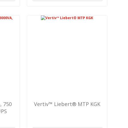
, 750
Vertiv™ Liebert® MTP KGK
UPS