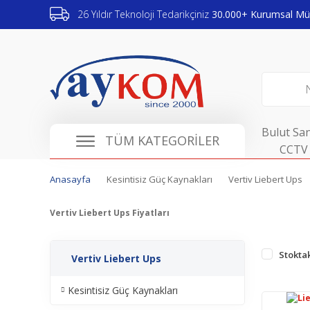
26 Yıldır Teknoloji Tedarikçiniz
30.000+ Kurumsal Müş
Bulut San
TÜM KATEGORİLER
CCTV 
Anasayfa
Kesintisiz Güç Kaynakları
Vertiv Liebert Ups
Vertiv Liebert Ups Fiyatları
Stoktak
Vertiv Liebert Ups
Kesintisiz Güç Kaynakları