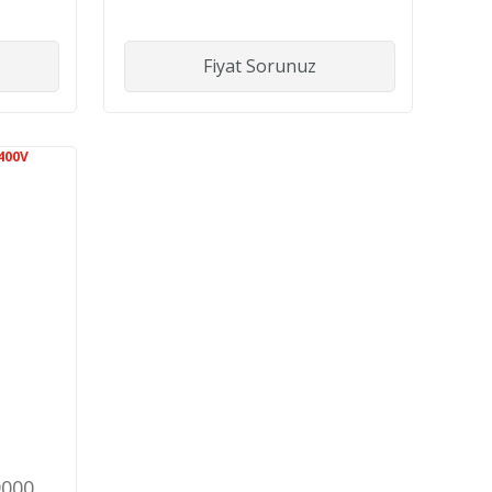
 UPS
10,000 VA
Fiyat Sorunuz
9000