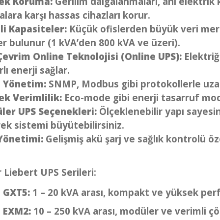
ek Koruma:
Gerilim dalgalanmaları, ani elektrik 
lara karşı hassas cihazları korur.
li Kapasiteler:
Küçük ofislerden büyük veri merk
r bulunur (1 kVA’den 800 kVA ve üzeri).
Çevrim Online Teknolojisi (Online UPS):
Elektriğ
lı enerji sağlar.
ı Yönetim:
SNMP, Modbus gibi protokollerle uza
k Verimlilik:
Eco-mode gibi enerji tasarruf modl
ler UPS Seçenekleri:
Ölçeklenebilir yapı sayesi
ek sistemi büyütebilirsiniz.
Yönetimi:
Gelişmiş akü şarj ve sağlık kontrolü öze
 Liebert UPS Serileri:
t GXT5:
1 – 20 kVA arası, kompakt ve yüksek per
t EXM2:
10 – 250 kVA arası, modüler ve verimli ç