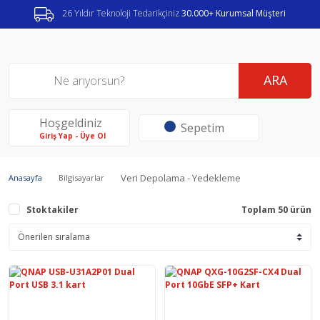
26 Yıldır Teknoloji Tedarikçiniz
30.000+ Kurumsal Müşteri
ARA
Hoşgeldiniz
Sepetim
Giriş Yap - Üye Ol
Veri Depolama - Yedekleme
Anasayfa
Bilgisayarlar
Stoktakiler
Toplam 50 ürün