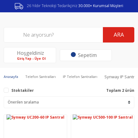
26 Yıldır Teknoloji Tedarikçiniz
30.000+ Kurumsal Müşteri
ARA
Hoşgeldiniz
Sepetim
Giriş Yap - Üye Ol
Synway IP Santral 
Anasayfa
Telefon Santralları
IP Telefon Santralları
Stoktakiler
Toplam 2 ürün