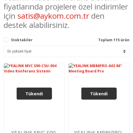
fiyatlarında projelere özel indirimler
için
satis@aykom.com.tr
den
destek alabilirsiniz.
Stoktakiler
Toplam 115 ürün
Tükendi
Tükendi
YEALINK MVC S90-
YEALINK MB86PRO-