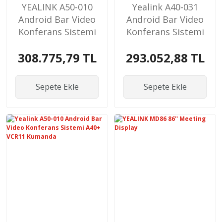
YEALINK A50-010
Yealink A40-031
Android Bar Video
Android Bar Video
Konferans Sistemi
Konferans Sistemi
A40+ VCR11
A40+ CTP25 Tablet
308.775,79 TL
293.052,88 TL
Kumanda
Sepete Ekle
Sepete Ekle