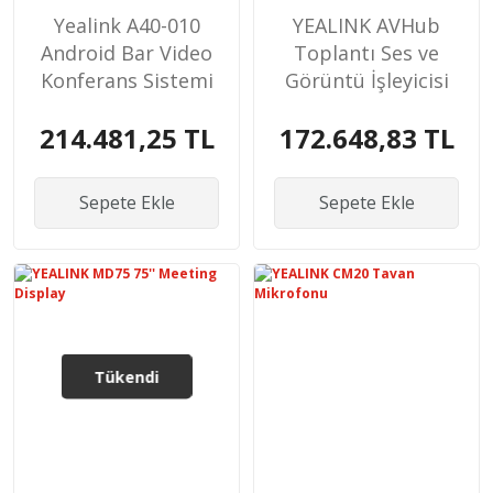
Yealink A40-010
YEALINK AVHub
Android Bar Video
Toplantı Ses ve
Konferans Sistemi
Görüntü İşleyicisi
A40+ VCR11
214.481,25 TL
172.648,83 TL
Kumanda
Sepete Ekle
Sepete Ekle
Tükendi