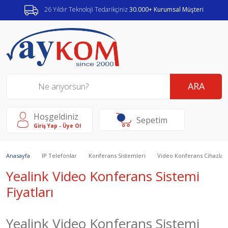
26 Yıldır Teknoloji Tedarikçiniz
30.000+ Kurumsal Müşteri
ARA
Hoşgeldiniz
Sepetim
Giriş Yap - Üye Ol
Anasayfa
IP Telefonlar
Konferans Sistemleri
Video Konferans Cihazları
Yealink Video Konferans Sistemi
Fiyatları
Yealink Video Konferans Sistemi