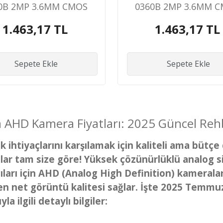
0B 2MP 3.6MM CMOS
0360B 2MP 3.6MM 
P TVI/AHD /CVI/CVBS
1080P TVI/AHD /CVI/C
1.463,17 TL
1.463,17 TL
TIK KASA FULLCOLOR
BULLET KAMER
R BULLET KAMERA
Sepete Ekle
Sepete Ekle
 AHD Kamera Fiyatları: 2025 Güncel Reh
k ihtiyaçlarını karşılamak için kaliteli ama büt
ar tam size göre! Yüksek çözünürlüklü analog s
cıları için AHD (Analog High Definition) kamerala
n net görüntü kalitesi sağlar. İşte 2025 Temmu
yla ilgili detaylı bilgiler: