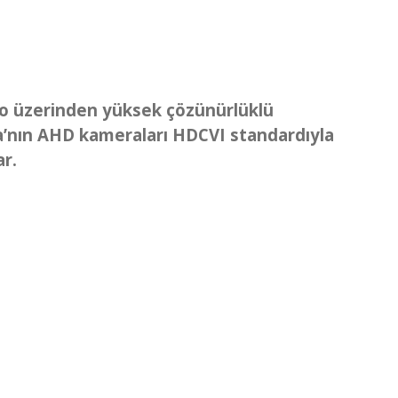
lo üzerinden yüksek çözünürlüklü
a’nın AHD kameraları HDCVI standardıyla
ar.