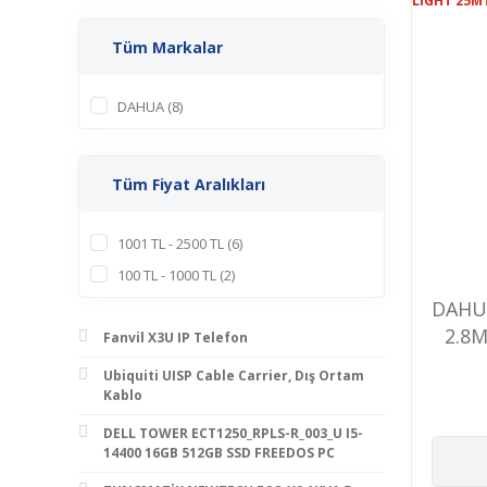
Tüm Markalar
DAHUA (8)
Tüm Fiyat Aralıkları
1001 TL - 2500 TL (6)
100 TL - 1000 TL (2)
DAHUA
2.8
Fanvil X3U IP Telefon
HD-
Ubiquiti UISP Cable Carrier, Dış Ortam
Kablo
DELL TOWER ECT1250_RPLS-R_003_U I5-
14400 16GB 512GB SSD FREEDOS PC