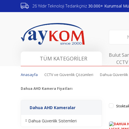
26 Yıldır Teknoloji Tedarikçiniz
30.000+ Kurumsal Müş
Bulut San
TÜM KATEGORİLER
CCTV 
Anasayfa
CCTV ve Güvenlik Çözümleri
Dahua Güvenlik 
Dahua AHD Kamera Fiyatları
Stoktak
Dahua AHD Kameralar
Dahua Güvenlik Sistemleri