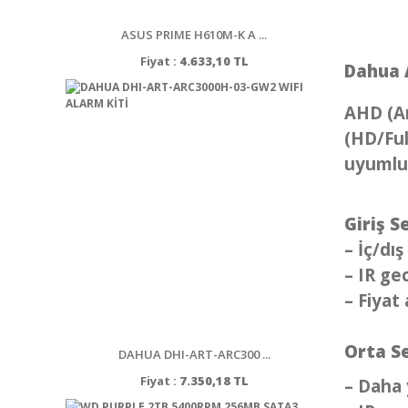
ASUS PRIME H610M-K A ...
Fiyat :
4.633,10 TL
Dahua 
AHD (An
(HD/Ful
uyumlu 
Giriş S
– İç/dı
– IR ge
– Fiyat 
Orta S
DAHUA DHI-ART-ARC300 ...
Fiyat :
7.350,18 TL
– Daha 