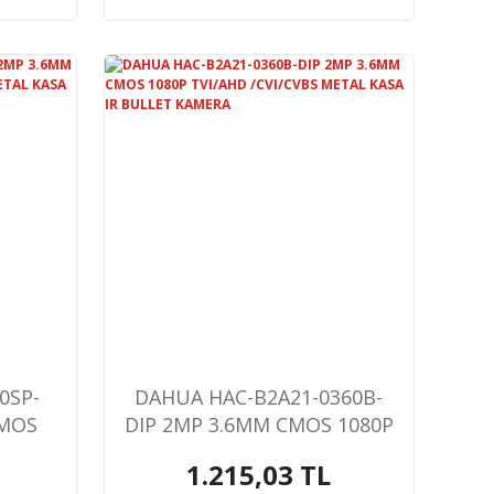
0SP-
DAHUA HAC-B2A21-0360B-
CMOS
DIP 2MP 3.6MM CMOS 1080P
/CVBS
TVI/AHD /CVI/CVBS METAL
1.215,03 TL
LET
KASA IR BULLET KAMERA