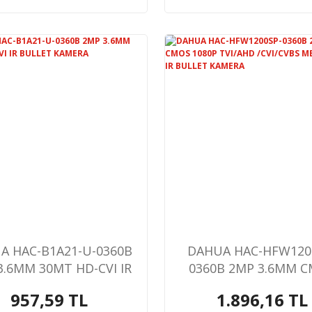
A HAC-B1A21-U-0360B
DAHUA HAC-HFW120
3.6MM 30MT HD-CVI IR
0360B 2MP 3.6MM 
BULLET KAMERA
1080P TVI/AHD /CVI
957,59 TL
1.896,16 TL
METAL KASA IR BUL