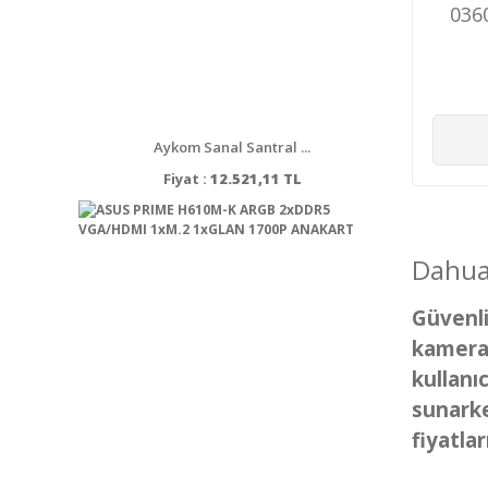
036
1080
PLAS
I
Aykom Sanal Santral ...
Fiyat :
12.521,11 TL
Dahua
Güvenli
kameral
kullanı
sunarke
fiyatları