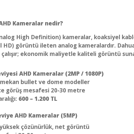
AHD Kameralar nedir?
alog High Definition) kameralar, koaksiyel kab
l HD) görüntü ileten analog kameralardır. Dahu
çalışır; ekonomik maliyetle kaliteli görüntü sun
eviyesi AHD Kameralar (2MP / 1080P)
ş mekan bullet ve dome modeller
ce görüş mesafesi 20-30 metre
aralığı:
600 – 1.200 TL
eviye AHD Kameralar (5MP)
yüksek çözünürlük, net görüntü