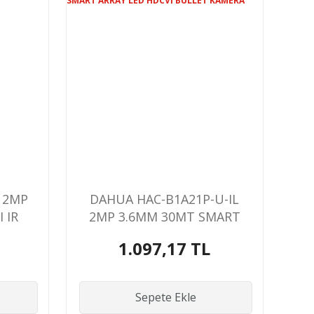
 2MP
DAHUA HAC-B1A21P-U-IL
 IR
2MP 3.6MM 30MT SMART
ARRAY LED HDCVI BULLET
1.097,17 TL
KAMERA
Sepete Ekle