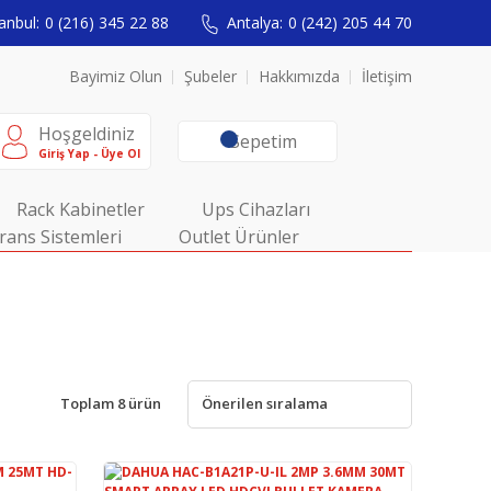
anbul:
0 (216) 345 22 88
Antalya:
0 (242) 205 44 70
Bayimiz Olun
Şubeler
Hakkımızda
İletişim
Hoşgeldiniz
Sepetim
Giriş Yap - Üye Ol
Rack Kabinetler
Ups Cihazları
rans Sistemleri
Outlet Ürünler
Toplam 8 ürün