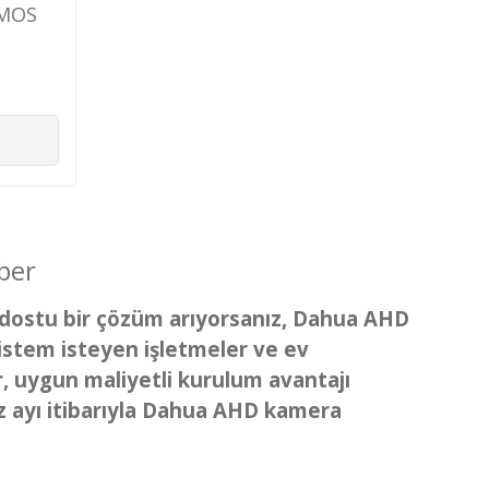
CMOS
VBS IR
A
ber
çe dostu bir çözüm arıyorsanız, Dahua AHD
istem isteyen işletmeler ve ev
r, uygun maliyetli kurulum avantajı
z ayı itibarıyla Dahua AHD kamera