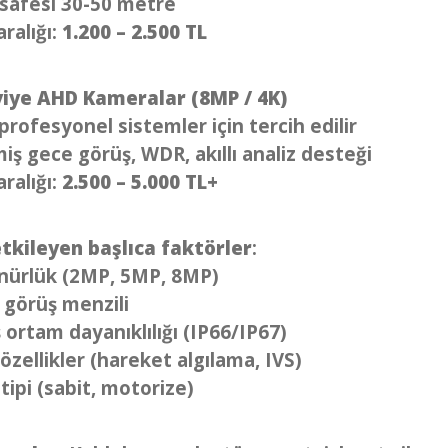
safesi 30-50 metre
aralığı:
1.200 – 2.500 TL
viye AHD Kameralar (8MP / 4K)
profesyonel sistemler için tercih edilir
miş gece görüş, WDR, akıllı analiz desteği
aralığı:
2.500 – 5.000 TL+
etkileyen başlıca faktörler
:
nürlük (2MP, 5MP, 8MP)
görüş menzili
ş ortam dayanıklılığı (IP66/IP67)
 özellikler (hareket algılama, IVS)
tipi (sabit, motorize)