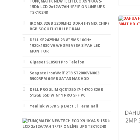
TUNÇMATİK NEWTECH ECO X9 1KVA 5-
15Dk LCD 2x12V/7AH 1F/1F ONLİNE UPS
TSK10248
IROMX 32GB 3200MHZ DDR4 (HYNIX CHIP)
RGB SOĞUTUCULU PC RAM
DELL SE2425HM 23.8'' 5MS 100Hz
1920x1080 VGA/HDMI VESA SİYAH LED
MONITOR
Gigaset SL850H Pro Telefon
Seagate IronWolf 2TB ST2000VN003
5900RPM 64MB SATA3 NAS HDD
DELL PRO SLIM QCS1250 I7-14700 32GB
512GB SSD WIN11 PRO SFF PC
Yealink W57R Sip Dect El Terminali
DAHU
2MP 