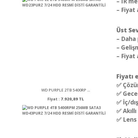
– IR me
– Fiyat 
Üst Se
– Daha 
– Geliş
– Fiyat 
Fiyatı 
✅ Çözü
WD PURPLE 2TB 5400RP ...
✅ Gece 
Fiyat :
7.920,89 TL
✅ İç/dı
✅ Akıllı
✅ Lens 