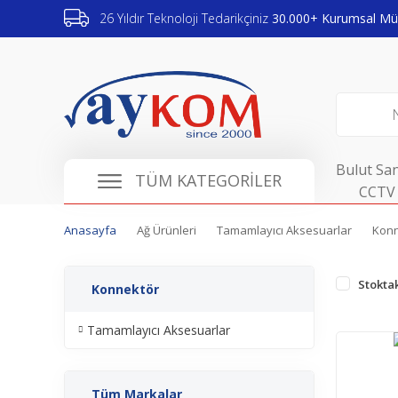
26 Yıldır Teknoloji Tedarikçiniz
30.000+ Kurumsal Müş
Bulut San
TÜM KATEGORİLER
CCTV 
Anasayfa
Ağ Ürünleri
Tamamlayıcı Aksesuarlar
Konn
Stoktak
Konnektör
Tamamlayıcı Aksesuarlar
Tüm Markalar