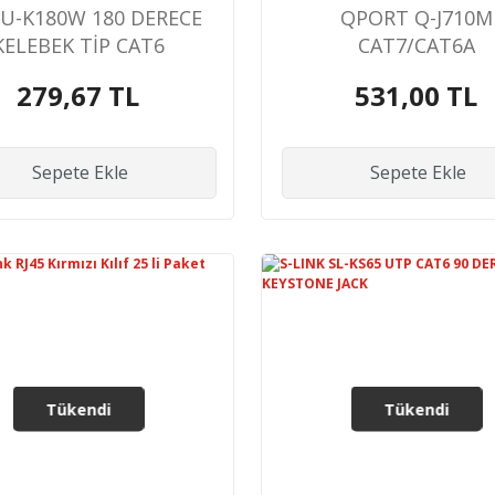
U-K180W 180 DERECE
QPORT Q-J710M
KELEBEK TİP CAT6
CAT7/CAT6A
KEYSTONE JACK
METAL&AYRAÇLI RJ
279,67 TL
531,00 TL
KONNEKTÖR 10'
Sepete Ekle
Sepete Ekle
Tükendi
Tükendi