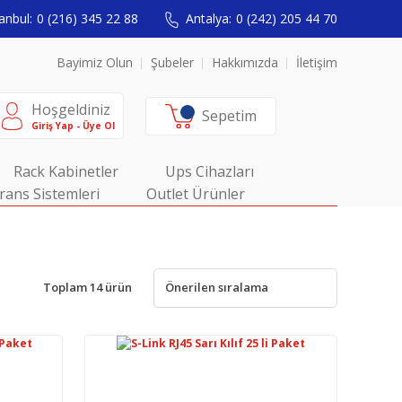
anbul:
0 (216) 345 22 88
Antalya:
0 (242) 205 44 70
Bayimiz Olun
Şubeler
Hakkımızda
İletişim
Hoşgeldiniz
Sepetim
Giriş Yap - Üye Ol
Rack Kabinetler
Ups Cihazları
rans Sistemleri
Outlet Ürünler
Toplam 14 ürün