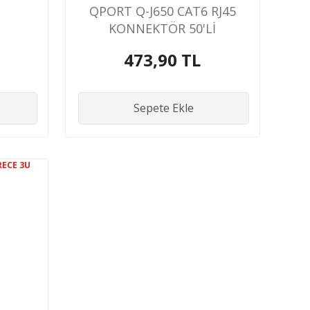
QPORT Q-J650 CAT6 RJ45
KONNEKTÖR 50'Lİ
45
473,90 TL
LU
Sepete Ekle