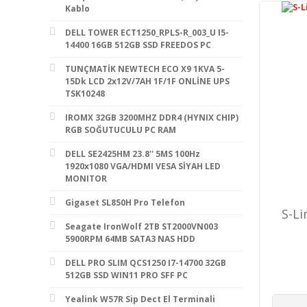
Kablo
DELL TOWER ECT1250_RPLS-R_003_U I5-
14400 16GB 512GB SSD FREEDOS PC
TUNÇMATİK NEWTECH ECO X9 1KVA 5-
15Dk LCD 2x12V/7AH 1F/1F ONLİNE UPS
TSK10248
IROMX 32GB 3200MHZ DDR4 (HYNIX CHIP)
RGB SOĞUTUCULU PC RAM
DELL SE2425HM 23.8'' 5MS 100Hz
1920x1080 VGA/HDMI VESA SİYAH LED
MONITOR
Gigaset SL850H Pro Telefon
S-Li
Seagate IronWolf 2TB ST2000VN003
5900RPM 64MB SATA3 NAS HDD
DELL PRO SLIM QCS1250 I7-14700 32GB
512GB SSD WIN11 PRO SFF PC
Yealink W57R Sip Dect El Terminali