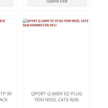
Sepete Ekle
TP 90
QPORT Q-J600Y EZ-PLUG
JACK
YENİ NESİL CAT6 RJ45
KONNEKTÖR 50'Lİ