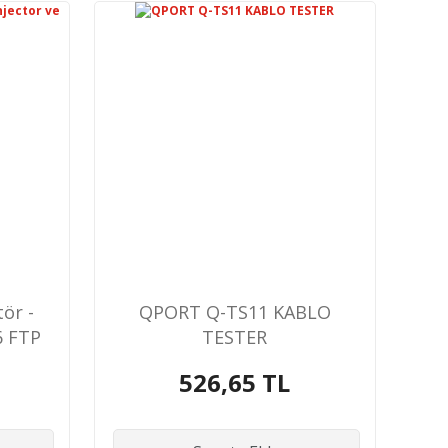
ör -
QPORT Q-TS11 KABLO
6 FTP
TESTER
u
526,65 TL