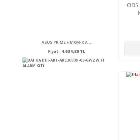
ODS 
ASUS PRIME H610M-K A ...
Fiyat :
4.634,80 TL