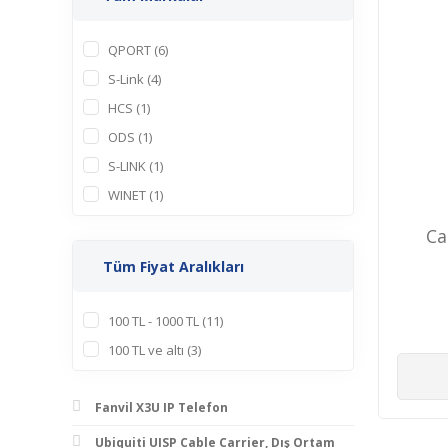
QPORT (6)
S-Link (4)
HCS (1)
ODS (1)
S-LINK (1)
WINET (1)
Ca
Tüm Fiyat Aralıkları
100 TL - 1000 TL (11)
100 TL ve altı (3)
Fanvil X3U IP Telefon
Ubiquiti UISP Cable Carrier, Dış Ortam