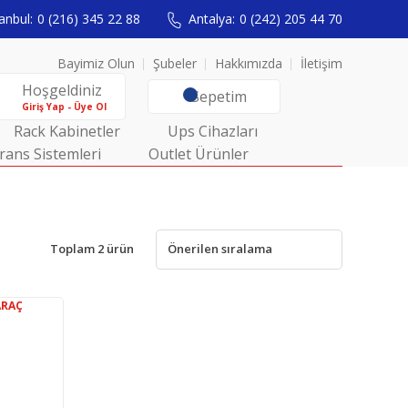
anbul:
0 (216) 345 22 88
Antalya:
0 (242) 205 44 70
Bayimiz Olun
Şubeler
Hakkımızda
İletişim
Hoşgeldiniz
Sepetim
Giriş Yap - Üye Ol
Rack Kabinetler
Ups Cihazları
rans Sistemleri
Outlet Ürünler
Toplam 2 ürün