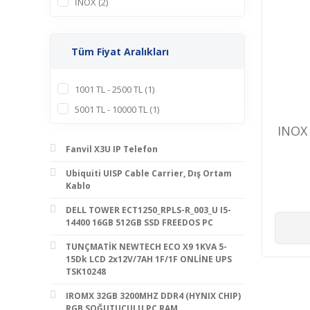
İNOX (2)
Tüm Fiyat Aralıkları
1001 TL - 2500 TL (1)
5001 TL - 10000 TL (1)
INOX
Fanvil X3U IP Telefon
Ubiquiti UISP Cable Carrier, Dış Ortam
Kablo
DELL TOWER ECT1250_RPLS-R_003_U I5-
14400 16GB 512GB SSD FREEDOS PC
TUNÇMATİK NEWTECH ECO X9 1KVA 5-
15Dk LCD 2x12V/7AH 1F/1F ONLİNE UPS
TSK10248
IROMX 32GB 3200MHZ DDR4 (HYNIX CHIP)
RGB SOĞUTUCULU PC RAM