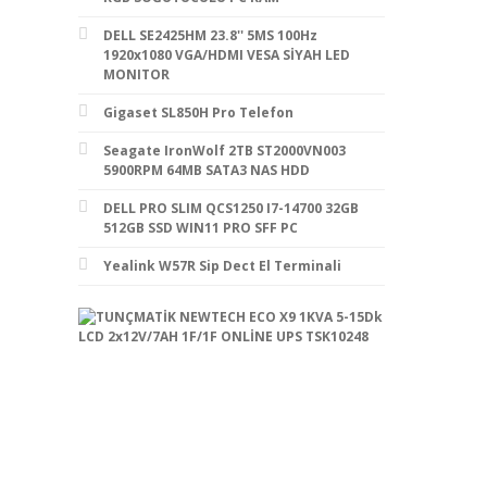
DELL SE2425HM 23.8'' 5MS 100Hz
1920x1080 VGA/HDMI VESA SİYAH LED
MONITOR
Gigaset SL850H Pro Telefon
Seagate IronWolf 2TB ST2000VN003
5900RPM 64MB SATA3 NAS HDD
DELL PRO SLIM QCS1250 I7-14700 32GB
512GB SSD WIN11 PRO SFF PC
Yealink W57R Sip Dect El Terminali