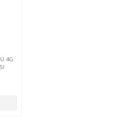
LÜ 4G
SI