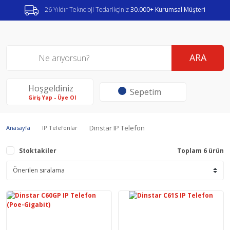
26 Yıldır Teknoloji Tedarikçiniz
30.000+ Kurumsal Müşteri
ARA
Hoşgeldiniz
Sepetim
Giriş Yap - Üye Ol
Dinstar IP Telefon
Anasayfa
IP Telefonlar
Stoktakiler
Toplam 6 ürün