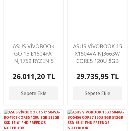
ASUS VİVOBOOK
ASUS VİVOBOOK 15
GO 15 E1504FA-
X1504VA-NJ3663W
NJ1759 RYZEN 5
CORE5 120U 8GB
7520U 8GB 512GB
512GB SSD 15.6''
26.011,20 TL
29.735,95 TL
SSD O/B VGA 15.6''
FHD WIN11 HOME
FHD FREEDOS
NOTEBOOK
NOTEBOOK
Sepete Ekle
Sepete Ekle