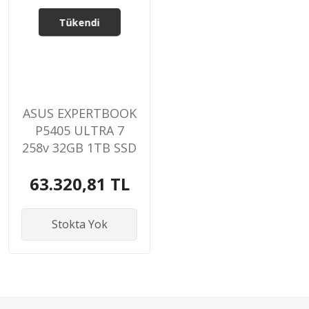
Tükendi
ASUS EXPERTBOOK
P5405 ULTRA 7
258v 32GB 1TB SSD
14'' FHD FREEDOS
63.320,81 TL
NOTEBOOK
Stokta Yok