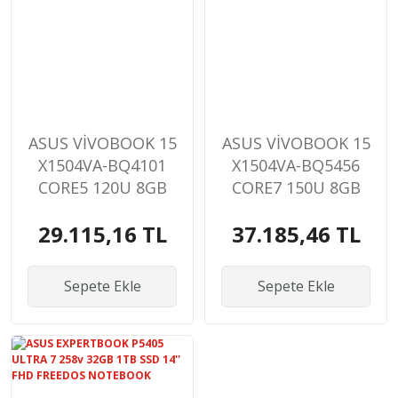
ASUS VİVOBOOK 15
ASUS VİVOBOOK 15
X1504VA-BQ4101
X1504VA-BQ5456
CORE5 120U 8GB
CORE7 150U 8GB
512GB SSD 15.6''
512GB SSD 15.6''
29.115,16 TL
37.185,46 TL
FHD FREEDOS
FHD FREEDOS
NOTEBOOK
NOTEBOOK
Sepete Ekle
Sepete Ekle