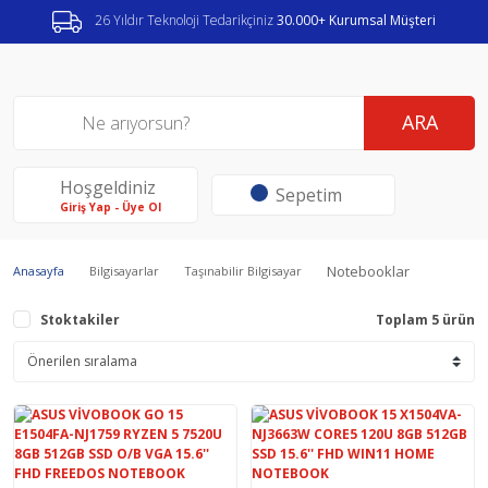
26 Yıldır Teknoloji Tedarikçiniz
30.000+ Kurumsal Müşteri
ARA
Hoşgeldiniz
Sepetim
Giriş Yap - Üye Ol
Notebooklar
Anasayfa
Bilgisayarlar
Taşınabilir Bilgisayar
Stoktakiler
Toplam 5 ürün