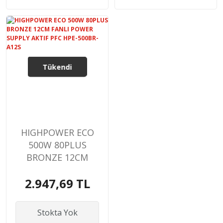
Tükendi
HIGHPOWER ECO
500W 80PLUS
BRONZE 12CM
FANLI POWER
2.947,69 TL
SUPPLY AKTIF PFC
HPE-500BR-A12S
Stokta Yok