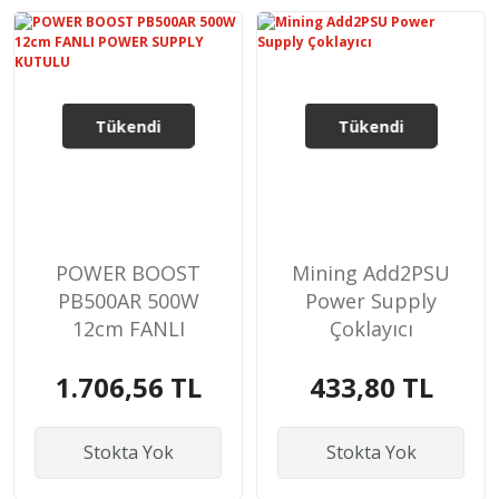
Tükendi
Tükendi
POWER BOOST
Mining Add2PSU
PB500AR 500W
Power Supply
12cm FANLI
Çoklayıcı
POWER SUPPLY
1.706,56 TL
433,80 TL
KUTULU
Stokta Yok
Stokta Yok