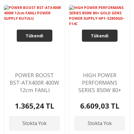
Tükendi
Tükendi
POWER BOOST
HIGH POWER
BST-ATX400R 400W
PERFORMANS
12cm FANLI
SERIES 850W 80+
POWER SUPPLY
GOLD GEN5
1.365,24 TL
6.609,03 TL
KUTULU
POWER SUPPLY
HP1-S2850GD-F14C
Stokta Yok
Stokta Yok