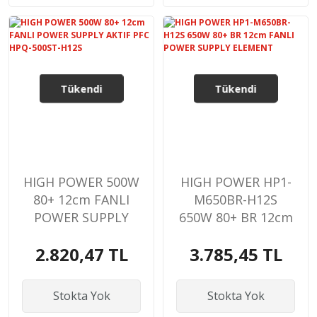
Tükendi
Tükendi
HIGH POWER 500W
HIGH POWER HP1-
80+ 12cm FANLI
M650BR-H12S
POWER SUPPLY
650W 80+ BR 12cm
AKTIF PFC HPQ-
FANLI POWER
2.820,47 TL
3.785,45 TL
500ST-H12S
SUPPLY ELEMENT
Stokta Yok
Stokta Yok