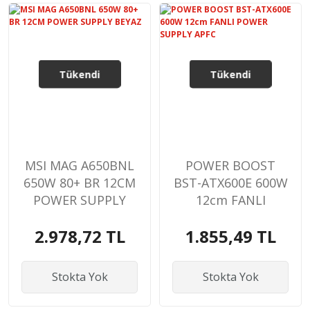
Tükendi
Tükendi
MSI MAG A650BNL
POWER BOOST
650W 80+ BR 12CM
BST-ATX600E 600W
POWER SUPPLY
12cm FANLI
BEYAZ
POWER SUPPLY
2.978,72 TL
1.855,49 TL
APFC
Stokta Yok
Stokta Yok