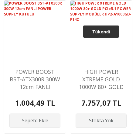
Tükendi
POWER BOOST
HIGH POWER
BST-ATX300R 300W
XTREME GOLD
12cm FANLI
1000W 80+ GOLD
POWER SUPPLY
PCIe5.1 POWER
1.004,49 TL
7.757,07 TL
KUTULU
SUPPLY MODÜLER
HP2-A1000GD-F14C
Sepete Ekle
Stokta Yok