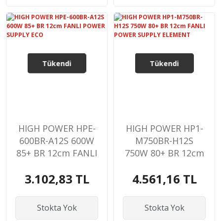
Tükendi
Tükendi
HIGH POWER HPE-
HIGH POWER HP1-
600BR-A12S 600W
M750BR-H12S
85+ BR 12cm FANLI
750W 80+ BR 12cm
POWER SUPPLY
FANLI POWER
3.102,83 TL
4.561,16 TL
ECO
SUPPLY ELEMENT
Stokta Yok
Stokta Yok