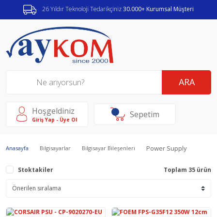
26 Yıldır Teknoloji Tedarikçiniz
30.000+ Kurumsal Müşteri
ARA
Hoşgeldiniz
Sepetim
Giriş Yap - Üye Ol
Power Supply
Anasayfa
Bilgisayarlar
Bilgisayar Bileşenleri
Stoktakiler
Toplam 35 ürün