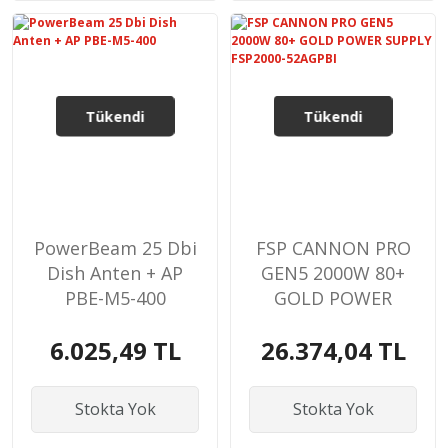
Tükendi
Tükendi
PowerBeam 25 Dbi
FSP CANNON PRO
Dish Anten + AP
GEN5 2000W 80+
PBE-M5-400
GOLD POWER
SUPPLY FSP2000-
6.025,49 TL
26.374,04 TL
52AGPBI
Stokta Yok
Stokta Yok