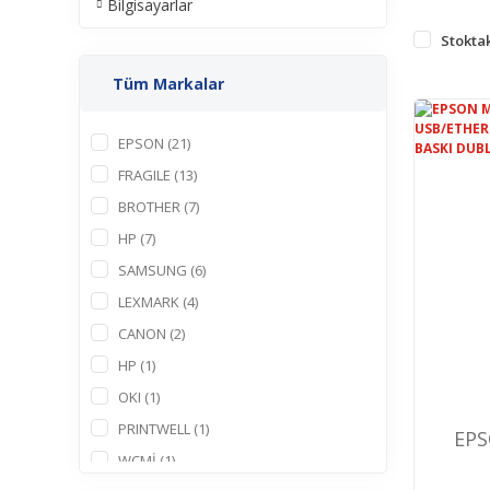
Bilgisayarlar
Stoktak
Tüm Markalar
EPSON (21)
FRAGILE (13)
BROTHER (7)
HP (7)
SAMSUNG (6)
LEXMARK (4)
CANON (2)
HP (1)
OKI (1)
PRINTWELL (1)
EPS
WCMİ (1)