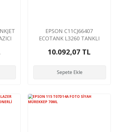
INKJET
EPSON C11CJ66407
ZICI
ECOTANK L3260 TANKLI
YAZICI TARAYICI FOTOKOPİ
L
10.092,07 TL
USB/WIFI A4
Sepete Ekle