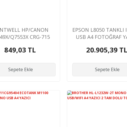
INTWELL HP/CANON
EPSON L8050 TANKLI 
49X/Q7553X CRG-715
USB A4 FOTOĞRAF YA
0SAYFA SİYAH MUADİL
RENKLİ
849,03 TL
20.905,39 T
TONER
Sepete Ekle
Sepete Ekle