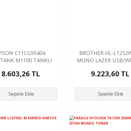
PSON C11CG95404
BROTHER HL-L1232
TANK M1100 TANKLI
MONO LAZER USB/WI
NO USB A4 YAZICI
YAZICI 2 TAM DO
8.603,26 TL
9.223,60 TL
TONERLİ
Sepete Ekle
Sepete Ekle