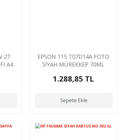
W-2T
EPSON 115 T07D14A FOTO
FI A4
SİYAH MÜREKKEP 70ML
LU
1.288,85 TL
Sepete Ekle