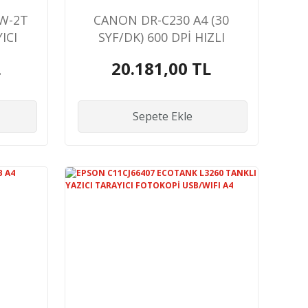
W-2T
CANON DR-C230 A4 (30
ICI
SYF/DK) 600 DPİ HIZLI
A4 x2
DÖKÜMAN TARAYICI
L
20.181,00 TL
R
Sepete Ekle