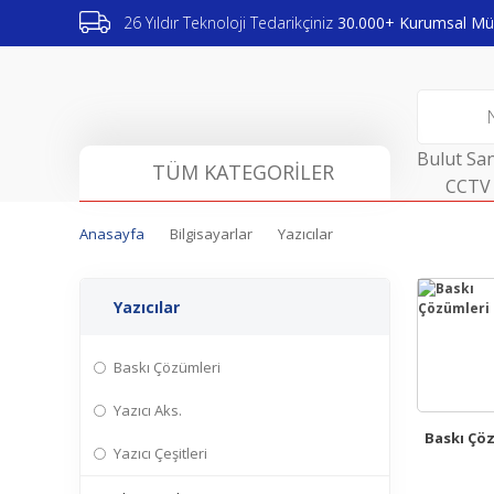
26 Yıldır Teknoloji Tedarikçiniz
30.000+ Kurumsal Müş
Bulut San
TÜM KATEGORİLER
CCTV 
Anasayfa
Bilgisayarlar
Yazıcılar
Yazıcılar
Baskı Çözümleri
Yazıcı Aks.
Baskı Çö
Yazıcı Çeşitleri