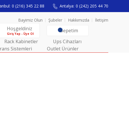
anbul:
0 (216) 345 22 88
Antalya:
0 (242) 205 44 70
Bayimiz Olun
Şubeler
Hakkımızda
İletişim
Hoşgeldiniz
Sepetim
Giriş Yap - Üye Ol
Rack Kabinetler
Ups Cihazları
rans Sistemleri
Outlet Ürünler