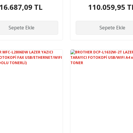
SB/ETHERNET/WIFI
16.687,09 TL
110.059,95 T
TAR/FOT SİYAH BASKI
DUBLEX
Sepete Ekle
Sepete Ekle