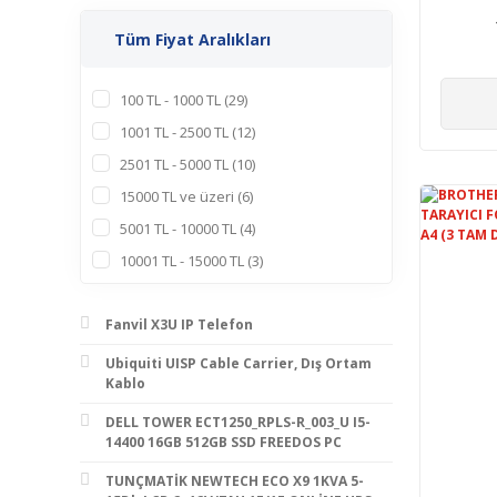
U
YAZ/
Tüm Fiyat Aralıkları
100 TL - 1000 TL (29)
1001 TL - 2500 TL (12)
2501 TL - 5000 TL (10)
15000 TL ve üzeri (6)
5001 TL - 10000 TL (4)
10001 TL - 15000 TL (3)
Fanvil X3U IP Telefon
Ubiquiti UISP Cable Carrier, Dış Ortam
Kablo
DELL TOWER ECT1250_RPLS-R_003_U I5-
14400 16GB 512GB SSD FREEDOS PC
TUNÇMATİK NEWTECH ECO X9 1KVA 5-