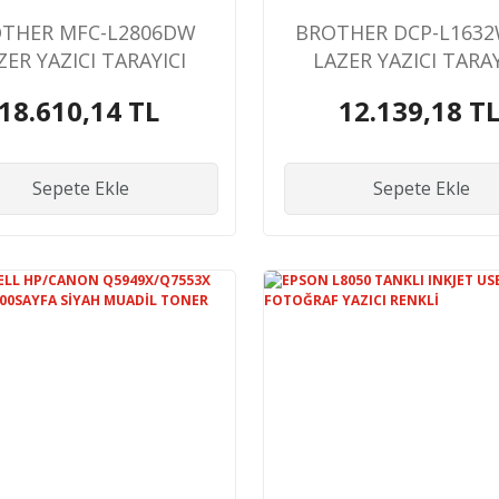
THER MFC-L2806DW
BROTHER DCP-L1632
ZER YAZICI TARAYICI
LAZER YAZICI TARAY
FOTOKOPİ FAX
FOTOKOPİ USB/WIFI 
18.610,14 TL
12.139,18 T
ETHERNET/WIFI A4 (3
KUTU İÇİ TONE
AM DOLU TONERLİ)
Sepete Ekle
Sepete Ekle