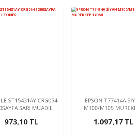
ILE ST15431AY CRG054
EPSON T77414A Sİ
0SAYFA SARI MUADİL
M100/M105 MÜREK
TONER
140ML
973,10 TL
1.097,17 TL