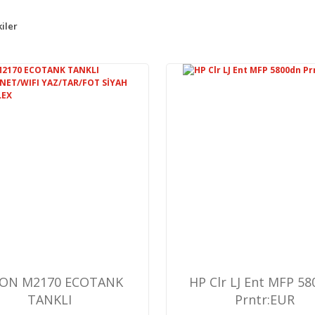
iler
ON M2170 ECOTANK
HP Clr LJ Ent MFP 5
TANKLI
Prntr:EUR