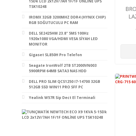
15Dk LCD 2x12V/7AH 1F/1F ONLİNE UPS
TSK10248
BRO
LA
IROMX 32GB 3200MHZ DDR4 (HYNIX CHIP)
RGB SOĞUTUCULU PC RAM
USB/
DELL SE2425HM 23.8'' 5MS 100Hz
T
1920x1080 VGA/HDMI VESA SİYAH LED
MONITOR
Gigaset SL850H Pro Telefon
Seagate IronWolf 2TB ST2000VN003
5900RPM 64MB SATA3 NAS HDD
DELL PRO SLIM QCS1250 I7-14700 32GB
512GB SSD WIN11 PRO SFF PC
Yealink W57R Sip Dect El Terminali