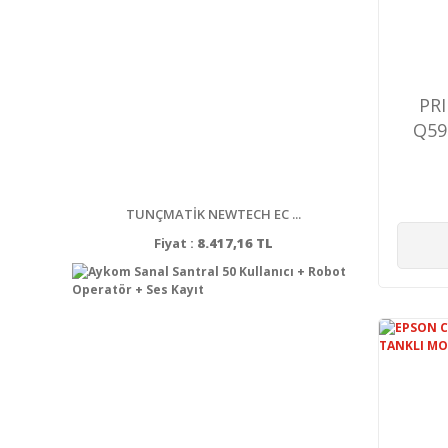
PR
Q59
600
TUNÇMATİK NEWTECH EC ...
Fiyat :
8.417,16 TL