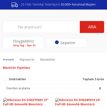
26 Yıldır Teknoloji Tedarikçiniz
30.000+ Kurumsal Müşteri
ARA
Hoşgeldiniz
Sepetim
Giriş Yap - Üye Ol
Monitörler
Anasayfa
Bilgisayarlar
Monitör Fiyatları
Stoktakiler
Toplam 3 ürün