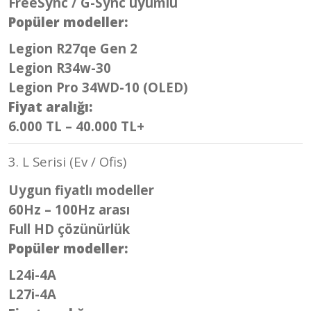
FreeSync / G-Sync uyumlu
Popüler modeller:
Legion R27qe Gen 2
Legion R34w-30
Legion Pro 34WD-10 (OLED)
Fiyat aralığı:
6.000 TL – 40.000 TL+
3. L Serisi (Ev / Ofis)
Uygun fiyatlı modeller
60Hz – 100Hz arası
Full HD çözünürlük
Popüler modeller:
L24i-4A
L27i-4A