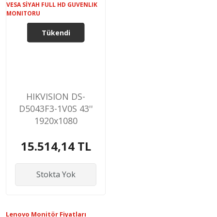
Tükendi
HIKVISION DS-
D5043F3-1V0S 43''
1920x1080
VGA/HDMI/USB
15.514,14 TL
VESA SİYAH FULL
HD GUVENLIK
MONITORU
Stokta Yok
Lenovo Monitör Fiyatları