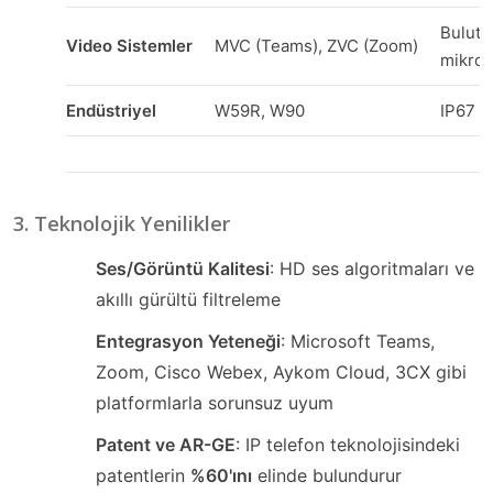
Bulut 
Video Sistemler
MVC (Teams), ZVC (Zoom)
mikrof
Endüstriyel
W59R, W90
IP67 d
3. Teknolojik Yenilikler
Ses/Görüntü Kalitesi
: HD ses algoritmaları ve
akıllı gürültü filtreleme
Entegrasyon Yeteneği
: Microsoft Teams,
Zoom, Cisco Webex, Aykom Cloud, 3CX gibi
platformlarla sorunsuz uyum
Patent ve AR-GE
: IP telefon teknolojisindeki
patentlerin
%60'ını
elinde bulundurur