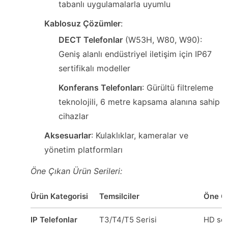
tabanlı uygulamalarla uyumlu
Kablosuz Çözümler
:
DECT Telefonlar
(W53H, W80, W90):
Geniş alanlı endüstriyel iletişim için IP67
sertifikalı modeller
Konferans Telefonları
: Gürültü filtreleme
teknolojili, 6 metre kapsama alanına sahip
cihazlar
Aksesuarlar
: Kulaklıklar, kameralar ve
yönetim platformları
Öne Çıkan Ürün Serileri:
Ürün Kategorisi
Temsilciler
Öne Çı
IP Telefonlar
T3/T4/T5 Serisi
HD ses