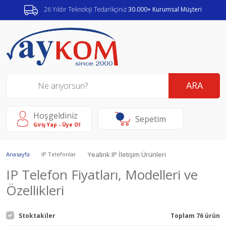
26 Yıldır Teknoloji Tedarikçiniz
30.000+ Kurumsal Müşteri
ARA
Hoşgeldiniz
Sepetim
Giriş Yap - Üye Ol
Yealink IP İletişim Ürünleri
Anasayfa
IP Telefonlar
IP Telefon Fiyatları, Modelleri ve
Özellikleri
Stoktakiler
Toplam 76 ürün