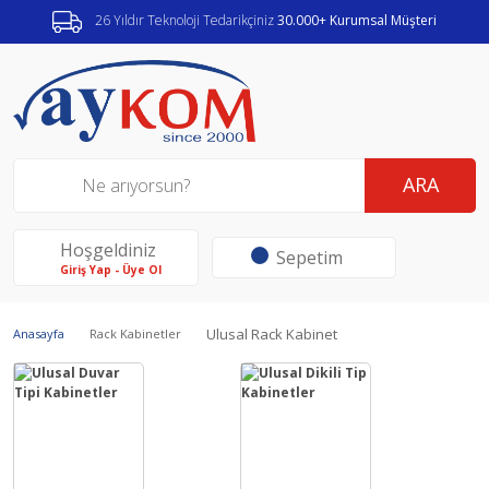
26 Yıldır Teknoloji Tedarikçiniz
30.000+ Kurumsal Müşteri
ARA
Hoşgeldiniz
Sepetim
Giriş Yap - Üye Ol
Ulusal Rack Kabinet
Anasayfa
Rack Kabinetler