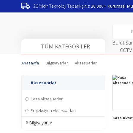
26 Yıldır Teknoloji Tedarikçiniz
30.000+ Kurumsal Müş
Bulut San
TÜM KATEGORİLER
CCTV 
Anasayfa
Bilgisayarlar
Aksesuarlar
Aksesuarlar
Kasa Aksesuarları
Projeksiyon Aksesuarları
Kasa Akse
Bilgisayarlar