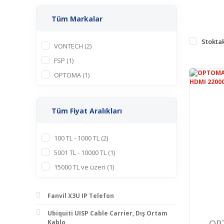
Tüm Markalar
Stoktak
VONTECH (2)
FSP (1)
OPTOMA (1)
Tüm Fiyat Aralıkları
100 TL - 1000 TL (2)
5001 TL - 10000 TL (1)
15000 TL ve üzeri (1)
Fanvil X3U IP Telefon
Ubiquiti UISP Cable Carrier, Dış Ortam
OP
Kablo