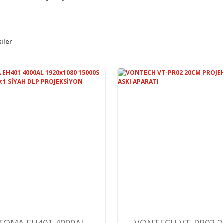
iler
TOMA EH401 4000AL
VONTECH VT-PR02 