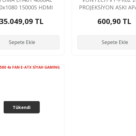
0x1080 15000S HDMI
PROJEKSİYON ASKI AP
22000:1 SİYAH DLP
35.049,09 TL
600,90 TL
PROJEKSİYON
Sepete Ekle
Sepete Ekle
Tükendi