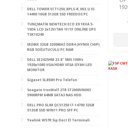
192
DELL TOWER ECT1250_RPLS-R_003_U I5-
14400 16GB 512GB SSD FREEDOS PC
TUNÇMATİK NEWTECH ECO X9 1KVA 5-
15Dk LCD 2x12V/7AH 1F/1F ONLİNE UPS
TSK10248
IROMX 32GB 3200MHZ DDR4 (HYNIX CHIP)
RGB SOĞUTUCULU PC RAM
DELL SE2425HM 23.8'' 5MS 100Hz
1920x1080 VGA/HDMI VESA SİYAH LED
MONITOR
Gigaset SL850H Pro Telefon
Seagate IronWolf 2TB ST2000VN003
5900RPM 64MB SATA3 NAS HDD
DELL PRO SLIM QCS1250 I7-14700 32GB
512GB SSD WIN11 PRO SFF PC
Yealink W57R Sip Dect El Terminali