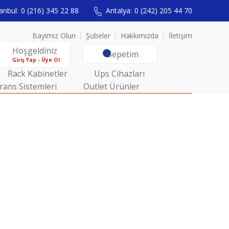
anbul:
0 (216) 345 22 88
Antalya:
0 (242) 205 44 70
Bayimiz Olun
Şubeler
Hakkımızda
İletişim
Hoşgeldiniz
Sepetim
Giriş Yap - Üye Ol
Rack Kabinetler
Ups Cihazları
rans Sistemleri
Outlet Ürünler