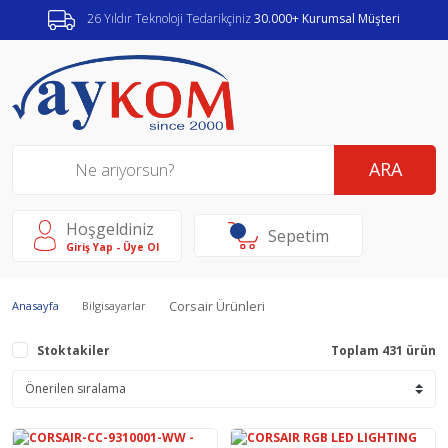
26 Yıldır Teknoloji Tedarikçiniz
30.000+ Kurumsal Müşteri
ARA
Hoşgeldiniz
Sepetim
Giriş Yap - Üye Ol
Corsair Ürünleri
Anasayfa
Bilgisayarlar
Stoktakiler
Toplam 431 ürün