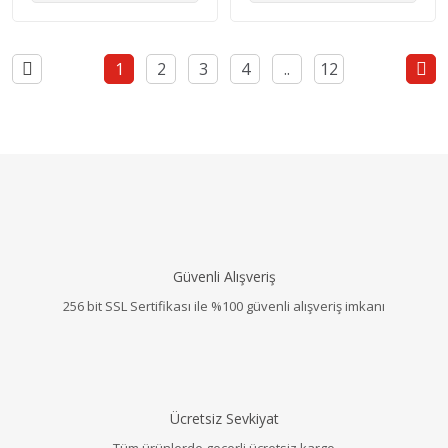
1
2
3
4
..
12
Güvenli Alışveriş
256 bit SSL Sertifikası ile %100 güvenli alışveriş imkanı
Ücretsiz Sevkiyat
Tüm ürünlerde geçerli ücretsiz kargo