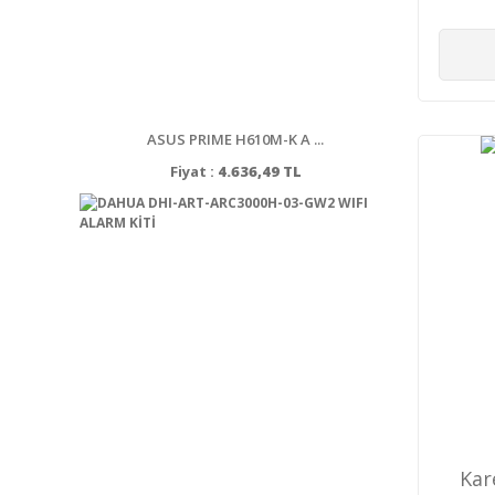
ASUS PRIME H610M-K A ...
Fiyat :
4.636,49 TL
Kar