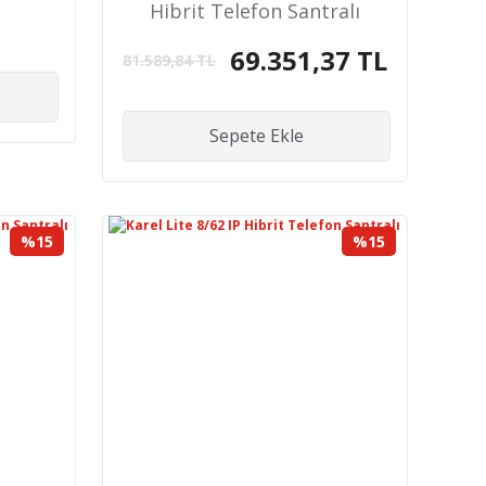
Hibrit Telefon Santralı
69.351,37 TL
81.589,84 TL
Sepete Ekle
%15
%15