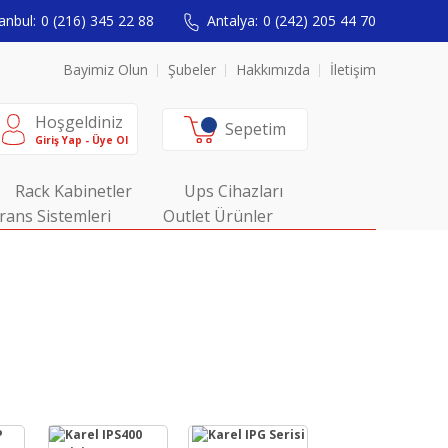
anbul:
0 (216) 345 22 88
Antalya:
0 (242) 205 44 70
Bayimiz Olun
Şubeler
Hakkımızda
İletişim
Hoşgeldiniz
Sepetim
Giriş Yap - Üye Ol
Rack Kabinetler
Ups Cihazları
rans Sistemleri
Outlet Ürünler