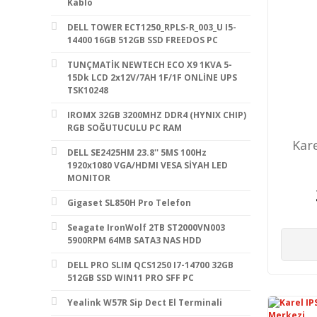
Kablo
DELL TOWER ECT1250_RPLS-R_003_U I5-
14400 16GB 512GB SSD FREEDOS PC
TUNÇMATİK NEWTECH ECO X9 1KVA 5-
15Dk LCD 2x12V/7AH 1F/1F ONLİNE UPS
TSK10248
IROMX 32GB 3200MHZ DDR4 (HYNIX CHIP)
RGB SOĞUTUCULU PC RAM
Kar
DELL SE2425HM 23.8'' 5MS 100Hz
1920x1080 VGA/HDMI VESA SİYAH LED
MONITOR
Gigaset SL850H Pro Telefon
Seagate IronWolf 2TB ST2000VN003
5900RPM 64MB SATA3 NAS HDD
DELL PRO SLIM QCS1250 I7-14700 32GB
512GB SSD WIN11 PRO SFF PC
Yealink W57R Sip Dect El Terminali