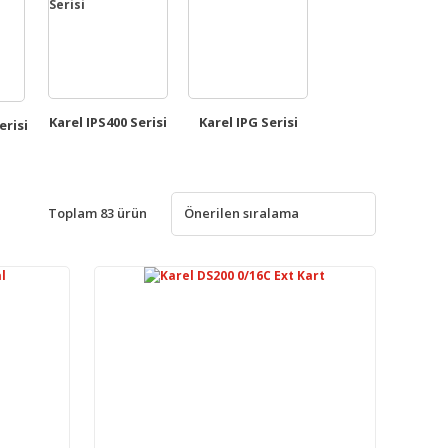
Karel IPS400 Serisi
Karel IPG Serisi
erisi
Toplam 83 ürün