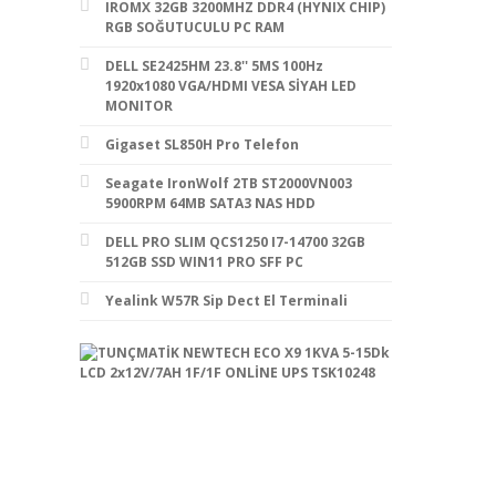
IROMX 32GB 3200MHZ DDR4 (HYNIX CHIP)
RGB SOĞUTUCULU PC RAM
DELL SE2425HM 23.8'' 5MS 100Hz
1920x1080 VGA/HDMI VESA SİYAH LED
MONITOR
Gigaset SL850H Pro Telefon
Seagate IronWolf 2TB ST2000VN003
5900RPM 64MB SATA3 NAS HDD
DELL PRO SLIM QCS1250 I7-14700 32GB
512GB SSD WIN11 PRO SFF PC
Yealink W57R Sip Dect El Terminali