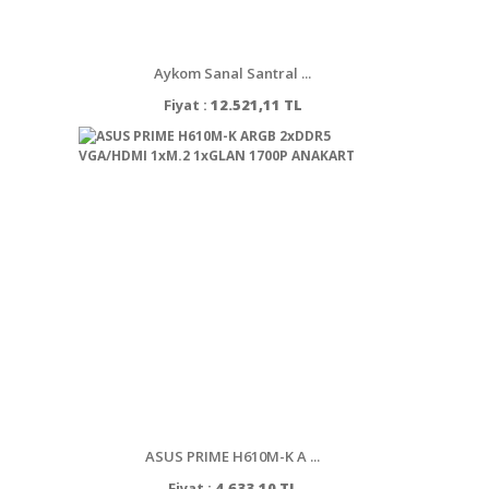
Aykom Sanal Santral ...
Fiyat :
12.521,11 TL
ASUS PRIME H610M-K A ...
Fiyat :
4.633,10 TL