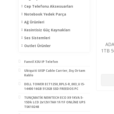
Cep Telefonu Aksesuarları
Notebook Yedek Parça
Ağ Ürünleri
Kesintisiz Güç Kaynakları
Ses Sistemleri
ADA
Outlet Ürünler
1TB 5
Fanvil X3U IP Telefon
Ubiquiti UISP Cable Carrier, Dış Ortam
Kablo
DELL TOWER ECT1250_RPLS-R_003_U I5-
14400 16GB 512GB SSD FREEDOS PC
TUNÇMATİK NEWTECH ECO X9 1KVA 5-
15Dk LCD 2x12V/7AH 1F/1F ONLİNE UPS
TSK10248