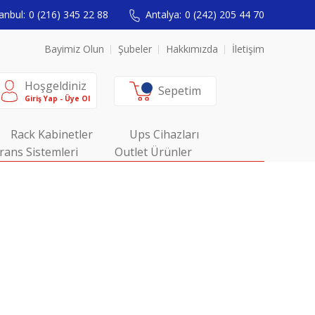
anbul:
0 (216) 345 22 88
Antalya:
0 (242) 205 44 70
Bayimiz Olun
Şubeler
Hakkımızda
İletişim
Hoşgeldiniz
Sepetim
Giriş Yap - Üye Ol
Rack Kabinetler
Ups Cihazları
rans Sistemleri
Outlet Ürünler