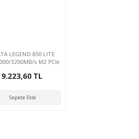
TA LEGEND 850 LITE
000/3200MB/s M2 PCIe
GEN4 NVME SSD
9.223,60 TL
Sepete Ekle