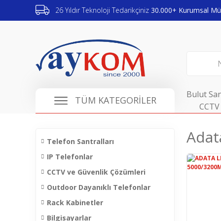
26 Yıldır Teknoloji Tedarikçiniz
30.000+ Kurumsal Müş
Bulut San
TÜM KATEGORİLER
CCTV 
Adat
Telefon Santralları
IP Telefonlar
CCTV ve Güvenlik Çözümleri
Outdoor Dayanıklı Telefonlar
Rack Kabinetler
Bilgisayarlar