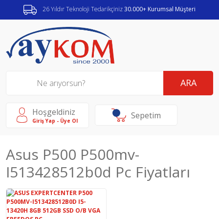
26 Yıldır Teknoloji Tedarikçiniz
30.000+ Kurumsal Müşteri
ARA
Hoşgeldiniz
Sepetim
Giriş Yap - Üye Ol
Asus P500 P500mv-
I513428512b0d Pc Fiyatları