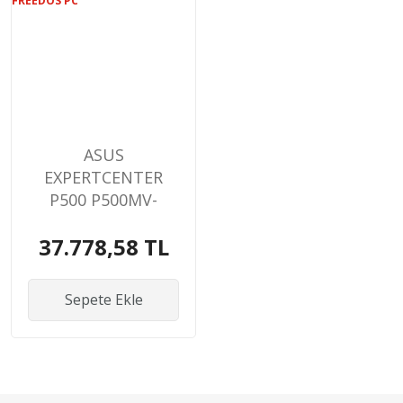
ASUS
EXPERTCENTER
P500 P500MV-
I513428512B0D I5-
37.778,58 TL
13420H 8GB 512GB
SSD O/B VGA
FREEDOS PC
Sepete Ekle