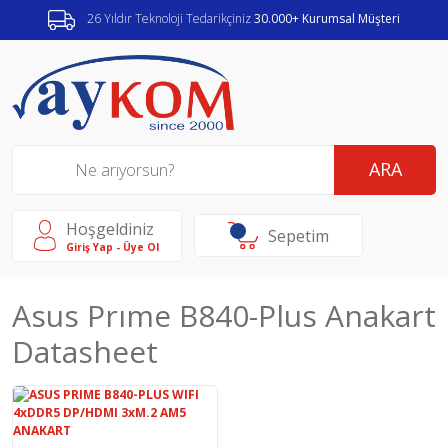
26 Yıldır Teknoloji Tedarikçiniz
30.000+ Kurumsal Müşteri
ARA
Hoşgeldiniz
Sepetim
Giriş Yap - Üye Ol
Asus Prıme B840-Plus Anakart
Datasheet