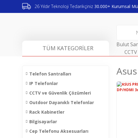
26 Yıldır Teknoloji Tedarikçiniz
30.000+ Kurumsal Müş
Bulut San
TÜM KATEGORİLER
CCTV 
Asus
Telefon Santralları
IP Telefonlar
CCTV ve Güvenlik Çözümleri
Outdoor Dayanıklı Telefonlar
Rack Kabinetler
Bilgisayarlar
Cep Telefonu Aksesuarları