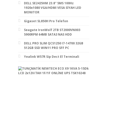
DELL SE2425HM 23.8'' 5MS 100Hz
1920x1080 VGA/HDMI VESA SİYAH LED
MONITOR
Gigaset SL850H Pro Telefon
Seagate IronWolf 2TB ST2000VN003
5900RPM 64MB SATA3 NAS HDD
DELL PRO SLIM QCS1250 I7-14700 32GB
512GB SSD WIN11 PRO SFF PC
Yealink W57R Sip Dect El Terminali