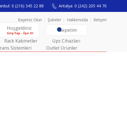
anbul:
0 (216) 345 22 88
Antalya:
0 (242) 205 44 70
Bayimiz Olun
Şubeler
Hakkımızda
İletişim
Hoşgeldiniz
Sepetim
Giriş Yap - Üye Ol
Rack Kabinetler
Ups Cihazları
rans Sistemleri
Outlet Ürünler