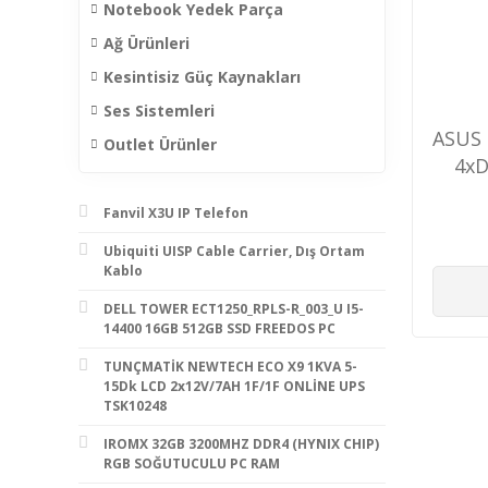
Notebook Yedek Parça
Ağ Ürünleri
Kesintisiz Güç Kaynakları
Ses Sistemleri
ASUS 
Outlet Ürünler
4xD
Fanvil X3U IP Telefon
Ubiquiti UISP Cable Carrier, Dış Ortam
Kablo
DELL TOWER ECT1250_RPLS-R_003_U I5-
14400 16GB 512GB SSD FREEDOS PC
TUNÇMATİK NEWTECH ECO X9 1KVA 5-
15Dk LCD 2x12V/7AH 1F/1F ONLİNE UPS
TSK10248
IROMX 32GB 3200MHZ DDR4 (HYNIX CHIP)
RGB SOĞUTUCULU PC RAM