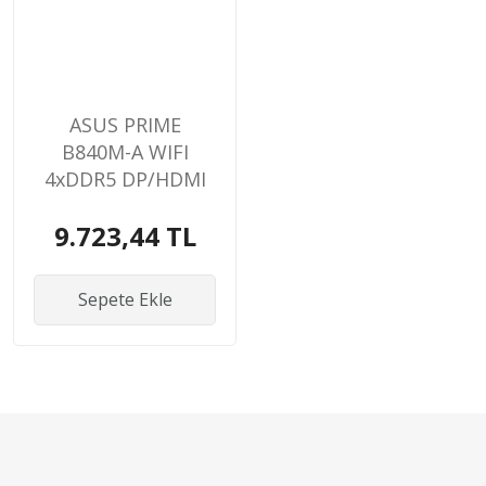
ASUS PRIME
B840M-A WIFI
4xDDR5 DP/HDMI
3xM.2 AM5
9.723,44 TL
ANAKART
Sepete Ekle