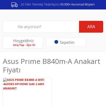
26 Yıldır Teknoloji Tedarikçiniz
30.000+ Kurumsal Müşteri
ARA
Hoşgeldiniz
Sepetim
Giriş Yap - Üye Ol
Asus Prıme B840m-A Anakart
Fiyatı