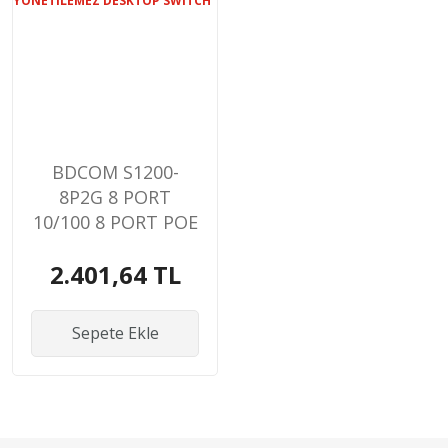
BDCOM S1200-
8P2G 8 PORT
10/100 8 PORT POE
2 PORT GIGABIT
2.401,64 TL
UPLINK 90W
YONETILEMEZ
DESKTOP SWITCH
Sepete Ekle