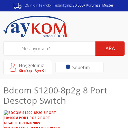
26 Yıldır Teknoloji Tedarikçiniz
30.000+ Kurumsal Müşteri
ARA
Hoşgeldiniz
Sepetim
Giriş Yap - Üye Ol
Bdcom S1200-8p2g 8 Port
Desctop Swıtch