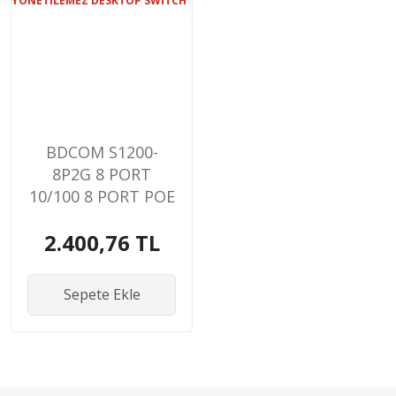
BDCOM S1200-
8P2G 8 PORT
10/100 8 PORT POE
2 PORT GIGABIT
2.400,76 TL
UPLINK 90W
YONETILEMEZ
DESKTOP SWITCH
Sepete Ekle