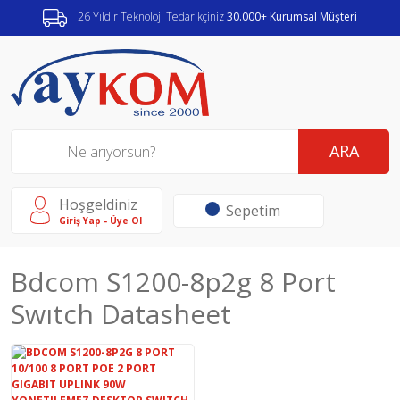
26 Yıldır Teknoloji Tedarikçiniz
30.000+ Kurumsal Müşteri
ARA
Hoşgeldiniz
Sepetim
Giriş Yap - Üye Ol
Bdcom S1200-8p2g 8 Port
Swıtch Datasheet