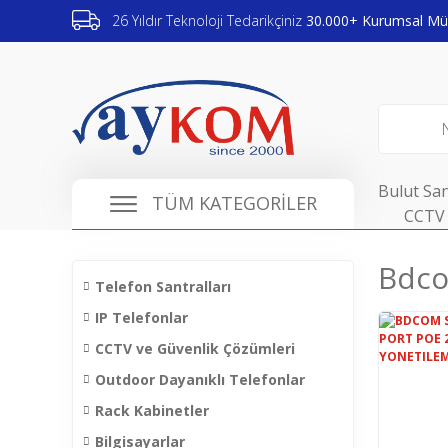
26 Yıldır Teknoloji Tedarikçiniz
30.000+ Kurumsal Müş
Bulut San
TÜM KATEGORİLER
CCTV 
Bdco
Telefon Santralları
IP Telefonlar
CCTV ve Güvenlik Çözümleri
Outdoor Dayanıklı Telefonlar
Rack Kabinetler
Bilgisayarlar