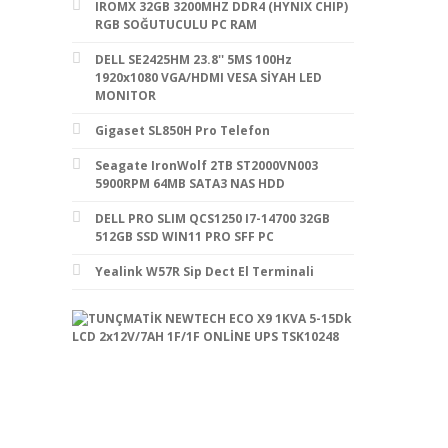
IROMX 32GB 3200MHZ DDR4 (HYNIX CHIP)
RGB SOĞUTUCULU PC RAM
DELL SE2425HM 23.8'' 5MS 100Hz
1920x1080 VGA/HDMI VESA SİYAH LED
MONITOR
Gigaset SL850H Pro Telefon
Seagate IronWolf 2TB ST2000VN003
5900RPM 64MB SATA3 NAS HDD
DELL PRO SLIM QCS1250 I7-14700 32GB
512GB SSD WIN11 PRO SFF PC
Yealink W57R Sip Dect El Terminali