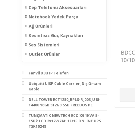
Cep Telefonu Aksesuarları
Notebook Yedek Parça
Ağ Ürünleri
Kesintisiz Güç Kaynakları
Ses Sistemleri
BDCO
Outlet Ürünler
10/10
PO
Fanvil X3U IP Telefon
240
Ubiquiti UISP Cable Carrier, Dış Ortam
Kablo
DELL TOWER ECT1250_RPLS-R_003_U I5-
14400 16GB 512GB SSD FREEDOS PC
TUNÇMATİK NEWTECH ECO X9 1KVA 5-
15Dk LCD 2x12V/7AH 1F/1F ONLİNE UPS
TSK10248