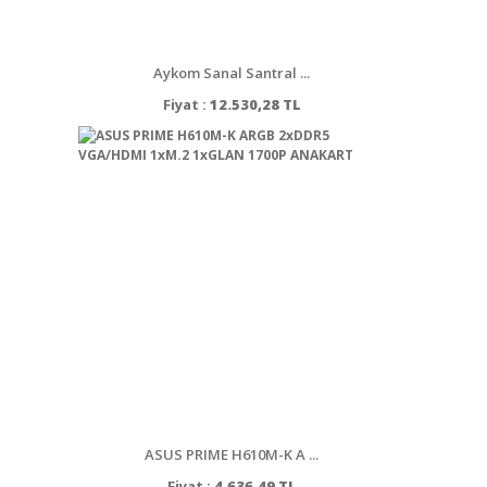
Aykom Sanal Santral ...
Fiyat :
12.530,28 TL
ASUS PRIME H610M-K A ...
Fiyat :
4.636,49 TL