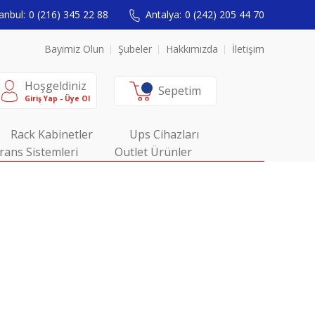
anbul:
0 (216) 345 22 88
Antalya:
0 (242) 205 44 70
Bayimiz Olun
Şubeler
Hakkımızda
İletişim
Hoşgeldiniz
Sepetim
Giriş Yap - Üye Ol
Rack Kabinetler
Ups Cihazları
rans Sistemleri
Outlet Ürünler