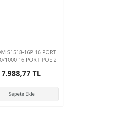
M S1518-16P 16 PORT
0/1000 16 PORT POE 2
RT GIGABIT UPLINK
7.988,77 TL
W YONETILEMEZ RACK
MOUNT SWITCH
Sepete Ekle