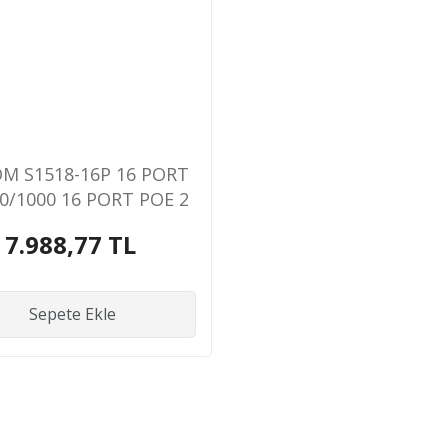
M S1518-16P 16 PORT
0/1000 16 PORT POE 2
RT GIGABIT UPLINK
7.988,77 TL
W YONETILEMEZ RACK
MOUNT SWITCH
Sepete Ekle