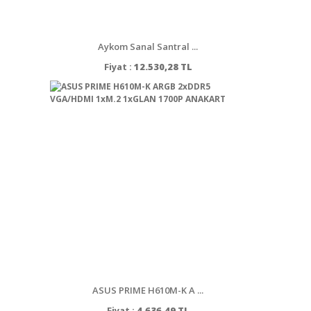
Aykom Sanal Santral ...
Fiyat :
12.530,28 TL
ASUS PRIME H610M-K A ...
Fiyat :
4.636,49 TL