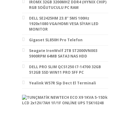
IROMX 32GB 3200MHZ DDR4 (HYNIX CHIP)
RGB SOĞUTUCULU PC RAM
DELL SE2425HM 23.8'' 5MS 100Hz
1920x1080 VGA/HDMI VESA SİYAH LED
MONITOR
Gigaset SL850H Pro Telefon
Seagate IronWolf 2TB ST2000VN003
5900RPM 64MB SATA3 NAS HDD
DELL PRO SLIM QCS1250 I7-14700 32GB
512GB SSD WIN11 PRO SFF PC
Yealink W57R Sip Dect El Terminali