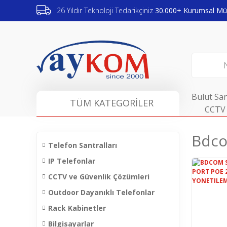
26 Yıldır Teknoloji Tedarikçiniz
30.000+ Kurumsal Müş
Bulut San
TÜM KATEGORİLER
CCTV 
Bdco
Telefon Santralları
IP Telefonlar
CCTV ve Güvenlik Çözümleri
Outdoor Dayanıklı Telefonlar
Rack Kabinetler
Bilgisayarlar