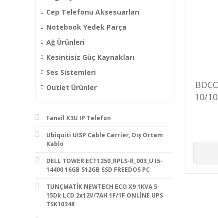
Cep Telefonu Aksesuarları
Notebook Yedek Parça
Ağ Ürünleri
Kesintisiz Güç Kaynakları
Ses Sistemleri
BDCO
Outlet Ürünler
10/10
PO
Fanvil X3U IP Telefon
240
Ubiquiti UISP Cable Carrier, Dış Ortam
Kablo
DELL TOWER ECT1250_RPLS-R_003_U I5-
14400 16GB 512GB SSD FREEDOS PC
TUNÇMATİK NEWTECH ECO X9 1KVA 5-
15Dk LCD 2x12V/7AH 1F/1F ONLİNE UPS
TSK10248