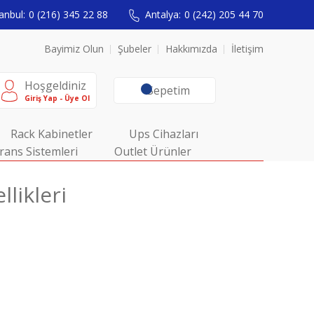
anbul:
0 (216) 345 22 88
Antalya:
0 (242) 205 44 70
Bayimiz Olun
Şubeler
Hakkımızda
İletişim
Hoşgeldiniz
Sepetim
Giriş Yap - Üye Ol
Rack Kabinetler
Ups Cihazları
rans Sistemleri
Outlet Ürünler
likleri