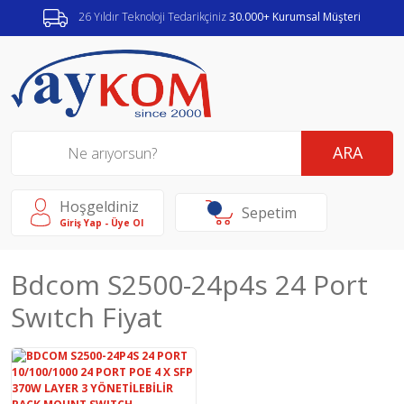
26 Yıldır Teknoloji Tedarikçiniz
30.000+ Kurumsal Müşteri
ARA
Hoşgeldiniz
Sepetim
Giriş Yap - Üye Ol
Bdcom S2500-24p4s 24 Port
Swıtch Fiyat