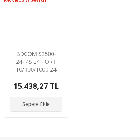
BDCOM S2500-
24P4S 24 PORT
10/100/1000 24
PORT POE 4 X SFP
15.438,27 TL
370W LAYER 3
YÖNETİLEBİLİR
RACK MOUNT
Sepete Ekle
SWITCH