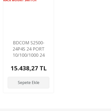
BDCOM S2500-
24P4S 24 PORT
10/100/1000 24
PORT POE 4 X SFP
15.438,27 TL
370W LAYER 3
YÖNETİLEBİLİR
RACK MOUNT
Sepete Ekle
SWITCH