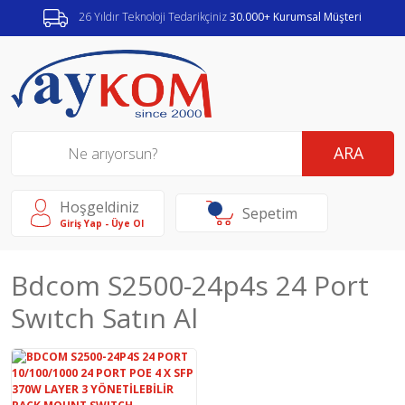
26 Yıldır Teknoloji Tedarikçiniz
30.000+ Kurumsal Müşteri
ARA
Hoşgeldiniz
Sepetim
Giriş Yap - Üye Ol
Bdcom S2500-24p4s 24 Port
Swıtch Satın Al