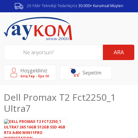
26 Yıldır Teknoloji Tedarikçiniz
30.000+ Kurumsal Müşteri
ARA
Hoşgeldiniz
Sepetim
Giriş Yap - Üye Ol
Dell Promax T2 Fct2250_1
Ultra7