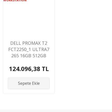
DELL PROMAX T2
FCT2250_1 ULTRA7
265 16GB 512GB
SSD 4GB RTX A400
124.096,38 TL
WIN11PRO
WORKSTATION
Sepete Ekle