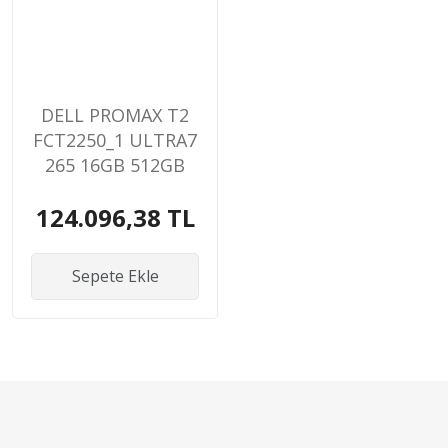
DELL PROMAX T2
FCT2250_1 ULTRA7
265 16GB 512GB
SSD 4GB RTX A400
124.096,38 TL
WIN11PRO
WORKSTATION
Sepete Ekle