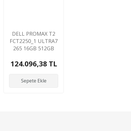
DELL PROMAX T2
FCT2250_1 ULTRA7
265 16GB 512GB
SSD 4GB RTX A400
124.096,38 TL
WIN11PRO
WORKSTATION
Sepete Ekle