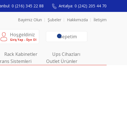
anbul:
0 (216) 345 22 88
Antalya:
0 (242) 205 44 70
Bayimiz Olun
Şubeler
Hakkımızda
İletişim
Hoşgeldiniz
Sepetim
Giriş Yap - Üye Ol
Rack Kabinetler
Ups Cihazları
rans Sistemleri
Outlet Ürünler