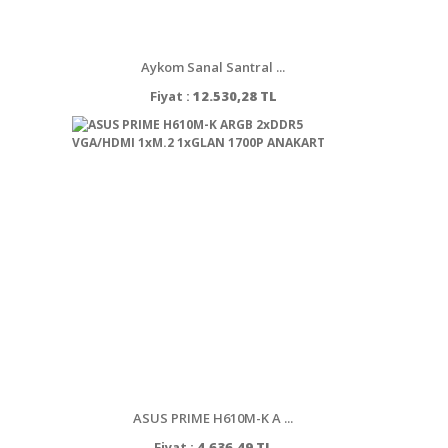
Aykom Sanal Santral ...
Fiyat :
12.530,28 TL
ASUS PRIME H610M-K A ...
Fiyat :
4.636,49 TL