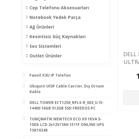
Cep Telefonu Aksesuarları
Notebook Yedek Parça
Ağ Ürünleri
Kesintisiz Güç Kaynakları
Ses Sistemleri
DELL 
Outlet Ürünler
ULTR
12G
Fanvil X3U IP Telefon
Ubiquiti UISP Cable Carrier, Dış Ortam
Kablo
DELL TOWER ECT1250_RPLS-R_003_U I5-
14400 16GB 512GB SSD FREEDOS PC
TUNÇMATİK NEWTECH ECO X9 1KVA 5-
15Dk LCD 2x12V/7AH 1F/1F ONLİNE UPS
TSK10248