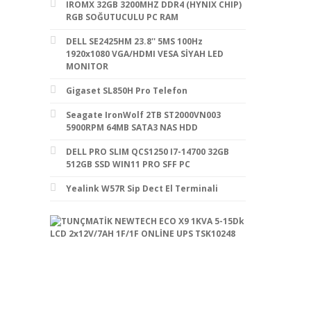
IROMX 32GB 3200MHZ DDR4 (HYNIX CHIP)
RGB SOĞUTUCULU PC RAM
DELL SE2425HM 23.8'' 5MS 100Hz
1920x1080 VGA/HDMI VESA SİYAH LED
MONITOR
Gigaset SL850H Pro Telefon
Seagate IronWolf 2TB ST2000VN003
5900RPM 64MB SATA3 NAS HDD
DELL PRO SLIM QCS1250 I7-14700 32GB
512GB SSD WIN11 PRO SFF PC
Yealink W57R Sip Dect El Terminali