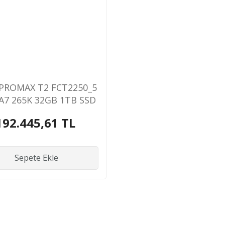
PROMAX T2 FCT2250_5
A7 265K 32GB 1TB SSD
B RTX5070 WIN11PRO
192.445,61 TL
WORKSTATION
Sepete Ekle