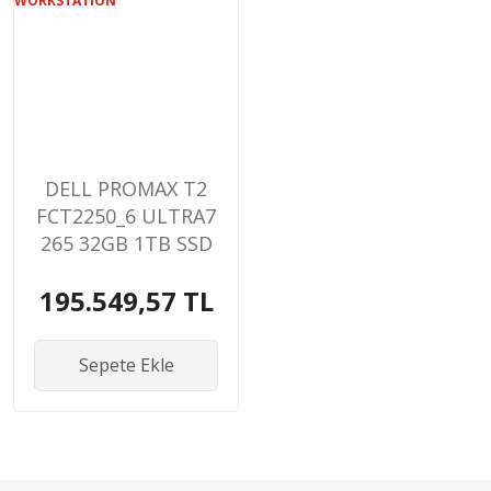
DELL PROMAX T2
FCT2250_6 ULTRA7
265 32GB 1TB SSD
16GB RTX A2000
195.549,57 TL
ADA WIN11PRO
WORKSTATION
Sepete Ekle