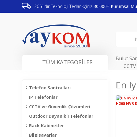
26 Yıldır Teknoloji Tedarikçiniz
30.000+ Kurumsal Müş
Bulut San
TÜM KATEGORİLER
CCTV 
En I
Telefon Santralları
IP Telefonlar
CCTV ve Güvenlik Çözümleri
Outdoor Dayanıklı Telefonlar
Rack Kabinetler
Bilgisayarlar