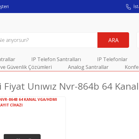
teri
İst
ARA
trallar
IP Telefon Santralları
IP Telefonlar
ve Güvenlik Çözümleri
Analog Santrallar
Konfe
yi Fiyat Unıwız Nvr-864b 64 Kana