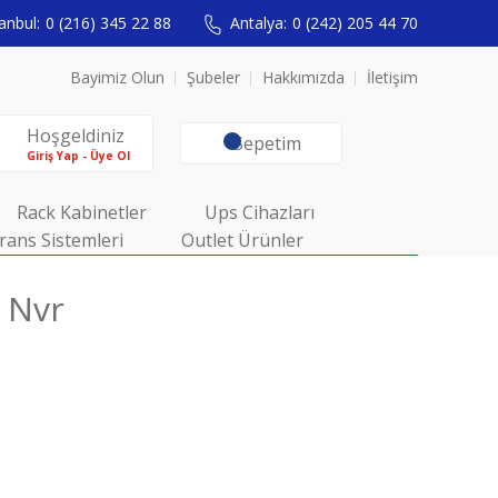
anbul:
0 (216) 345 22 88
Antalya:
0 (242) 205 44 70
Bayimiz Olun
Şubeler
Hakkımızda
İletişim
Hoşgeldiniz
Sepetim
Giriş Yap - Üye Ol
Rack Kabinetler
Ups Cihazları
rans Sistemleri
Outlet Ürünler
l Nvr