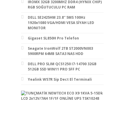
IROMX 32GB 3200MHZ DDR4 (HYNIX CHIP)
RGB SOĞUTUCULU PC RAM
DELL SE2425HM 23.8'' 5MS 100Hz
1920x1080 VGA/HDMI VESA SİYAH LED
MONITOR
Gigaset SL850H Pro Telefon
Seagate IronWolf 2TB ST2000VN003
5900RPM 64MB SATA3 NAS HDD
DELL PRO SLIM QCS1250 I7-14700 32GB
512GB SSD WIN11 PRO SFF PC
Yealink W57R Sip Dect El Terminali