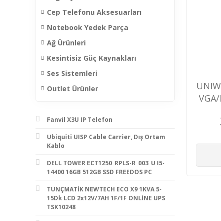
Cep Telefonu Aksesuarları
Notebook Yedek Parça
Ağ Ürünleri
Kesintisiz Güç Kaynakları
Ses Sistemleri
UNIW
Outlet Ürünler
VGA/
Fanvil X3U IP Telefon
Ubiquiti UISP Cable Carrier, Dış Ortam
Kablo
DELL TOWER ECT1250_RPLS-R_003_U I5-
14400 16GB 512GB SSD FREEDOS PC
TUNÇMATİK NEWTECH ECO X9 1KVA 5-
15Dk LCD 2x12V/7AH 1F/1F ONLİNE UPS
TSK10248