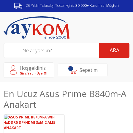
26 Yıldır Teknoloji Tedarikçiniz
30.000+ Kurumsal Müşteri
ARA
Hoşgeldiniz
Sepetim
Giriş Yap - Üye Ol
En Ucuz Asus Prıme B840m-A
Anakart