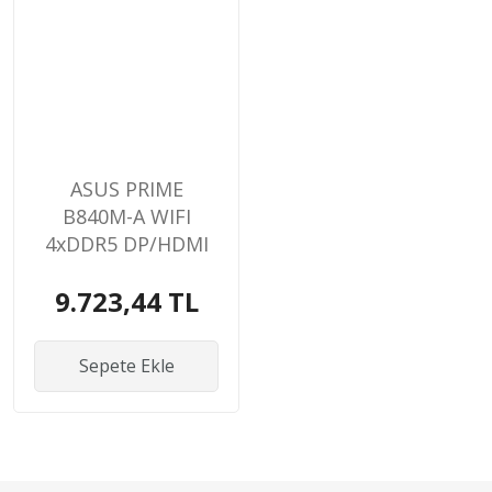
ASUS PRIME
B840M-A WIFI
4xDDR5 DP/HDMI
3xM.2 AM5
9.723,44 TL
ANAKART
Sepete Ekle