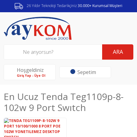
26 Yıldır Teknoloji Tedarikçiniz
30.000+ Kurumsal Müşteri
ARA
Hoşgeldiniz
Sepetim
Giriş Yap - Üye Ol
En Ucuz Tenda Teg1109p-8-
102w 9 Port Swıtch