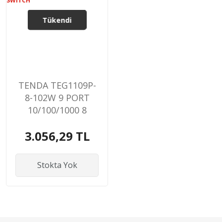
Tükendi
TENDA TEG1109P-
8-102W 9 PORT
10/100/1000 8
PORT POE 102W
3.056,29 TL
YONETILEMEZ
DESKTOP SWITCH
Stokta Yok