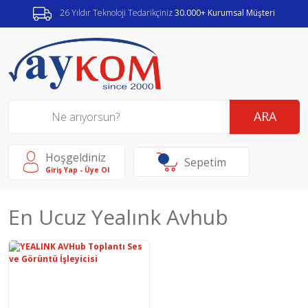
26 Yıldır Teknoloji Tedarikçiniz
30.000+ Kurumsal Müşteri
ARA
Hoşgeldiniz
Sepetim
Giriş Yap - Üye Ol
En Ucuz Yealınk Avhub