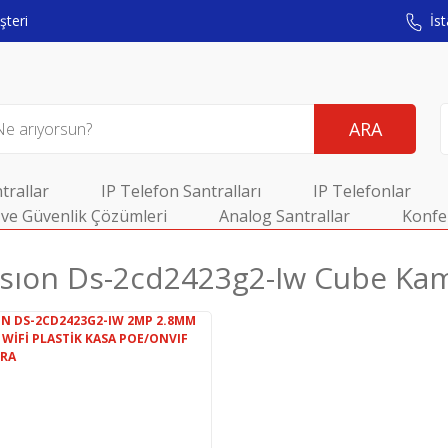
teri
İst
ARA
trallar
IP Telefon Santralları
IP Telefonlar
ve Güvenlik Çözümleri
Analog Santrallar
Konfe
ısıon Ds-2cd2423g2-Iw Cube Ka