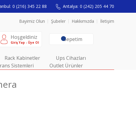
anbul:
0 (216) 345 22 88
Antalya:
0 (242) 205 44 70
Bayimiz Olun
Şubeler
Hakkımızda
İletişim
Hoşgeldiniz
Sepetim
Giriş Yap - Üye Ol
Rack Kabinetler
Ups Cihazları
rans Sistemleri
Outlet Ürünler
mera