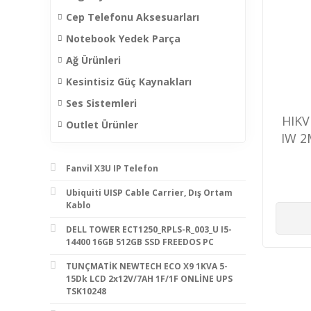
Cep Telefonu Aksesuarları
Notebook Yedek Parça
Ağ Ürünleri
Kesintisiz Güç Kaynakları
Ses Sistemleri
HIKV
Outlet Ürünler
IW 2
Fanvil X3U IP Telefon
POE
Ubiquiti UISP Cable Carrier, Dış Ortam
Kablo
DELL TOWER ECT1250_RPLS-R_003_U I5-
14400 16GB 512GB SSD FREEDOS PC
TUNÇMATİK NEWTECH ECO X9 1KVA 5-
15Dk LCD 2x12V/7AH 1F/1F ONLİNE UPS
TSK10248