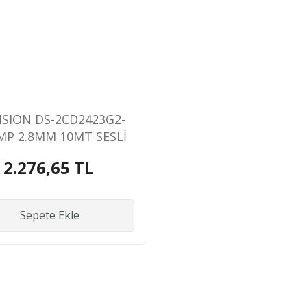
ISION DS-2CD2423G2-
MP 2.8MM 10MT SESLİ
WİFİ PLASTİK KASA
2.276,65 TL
/ONVIF CUBE KAMERA
Sepete Ekle