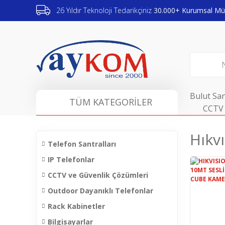
26 Yıldır Teknoloji Tedarikçiniz
30.000+ Kurumsal Müş
Bulut San
TÜM KATEGORİLER
CCTV 
Hıkv
Telefon Santralları
IP Telefonlar
CCTV ve Güvenlik Çözümleri
Outdoor Dayanıklı Telefonlar
Rack Kabinetler
Bilgisayarlar