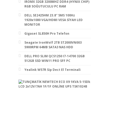
IROMX 32GB 3200MHZ DDR4 (HYNIX CHIP)
RGB SOĞUTUCULU PC RAM
DELL SE2425HM 23.8'' 5MS 100Hz
1920x1080 VGA/HDMI VESA SİYAH LED
MONITOR
Gigaset SL850H Pro Telefon
Seagate IronWolf 2TB ST2000VN003
5900RPM 64MB SATA3 NAS HDD
DELL PRO SLIM QCS1250 I7-14700 32GB
512GB SSD WIN11 PRO SFF PC
Yealink W57R Sip Dect El Terminali