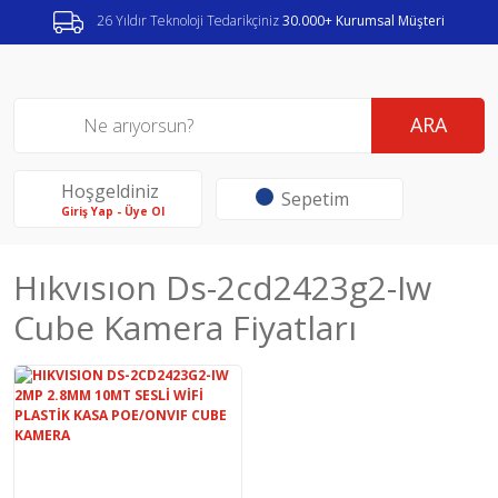
26 Yıldır Teknoloji Tedarikçiniz
30.000+ Kurumsal Müşteri
ARA
Hoşgeldiniz
Sepetim
Giriş Yap - Üye Ol
Hıkvısıon Ds-2cd2423g2-Iw
Cube Kamera Fiyatları