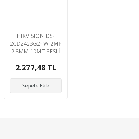
HIKVISION DS-
2CD2423G2-IW 2MP
2.8MM 10MT SESLİ
WİFİ PLASTİK KASA
2.277,48 TL
POE/ONVIF CUBE
KAMERA
Sepete Ekle