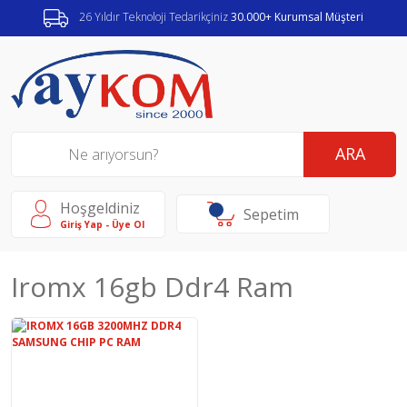
26 Yıldır Teknoloji Tedarikçiniz
30.000+ Kurumsal Müşteri
ARA
Hoşgeldiniz
Sepetim
Giriş Yap - Üye Ol
Iromx 16gb Ddr4 Ram