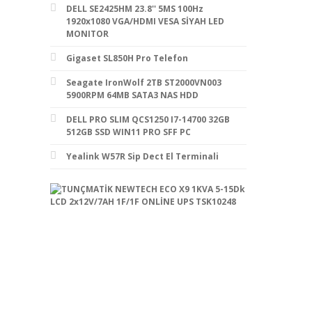
DELL SE2425HM 23.8'' 5MS 100Hz
1920x1080 VGA/HDMI VESA SİYAH LED
MONITOR
Gigaset SL850H Pro Telefon
Seagate IronWolf 2TB ST2000VN003
5900RPM 64MB SATA3 NAS HDD
DELL PRO SLIM QCS1250 I7-14700 32GB
512GB SSD WIN11 PRO SFF PC
Yealink W57R Sip Dect El Terminali