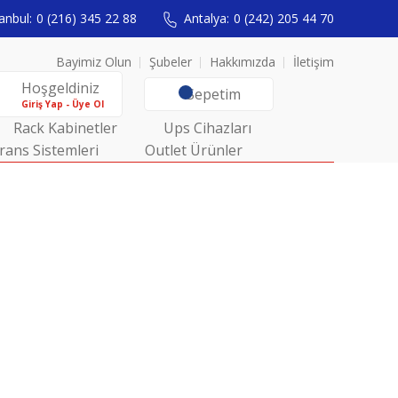
anbul:
0 (216) 345 22 88
Antalya:
0 (242) 205 44 70
Bayimiz Olun
Şubeler
Hakkımızda
İletişim
Hoşgeldiniz
Sepetim
Giriş Yap - Üye Ol
Rack Kabinetler
Ups Cihazları
rans Sistemleri
Outlet Ürünler