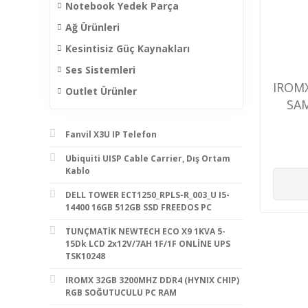
Notebook Yedek Parça
Ağ Ürünleri
Kesintisiz Güç Kaynakları
Ses Sistemleri
IROM
Outlet Ürünler
SA
Fanvil X3U IP Telefon
Ubiquiti UISP Cable Carrier, Dış Ortam
Kablo
DELL TOWER ECT1250_RPLS-R_003_U I5-
14400 16GB 512GB SSD FREEDOS PC
TUNÇMATİK NEWTECH ECO X9 1KVA 5-
15Dk LCD 2x12V/7AH 1F/1F ONLİNE UPS
TSK10248
IROMX 32GB 3200MHZ DDR4 (HYNIX CHIP)
RGB SOĞUTUCULU PC RAM