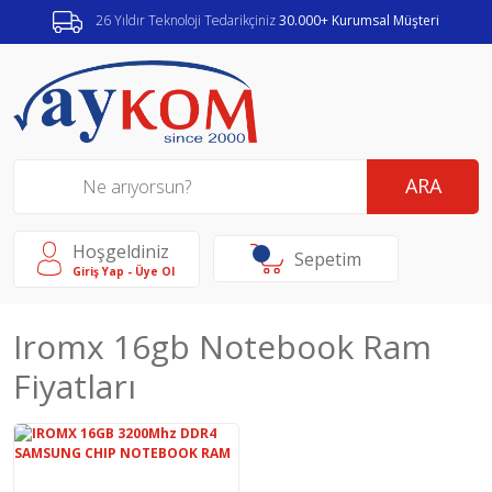
26 Yıldır Teknoloji Tedarikçiniz
30.000+ Kurumsal Müşteri
ARA
Hoşgeldiniz
Sepetim
Giriş Yap - Üye Ol
Iromx 16gb Notebook Ram
Fiyatları